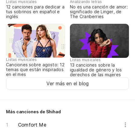
Listas musicales
Analizando letras
12 canciones para dedicar a
No es una canción de amor:
tus sobrinos en español e
significado de Linger, de
Es
inglés
The Cranberries
I'
Lo
I'
Listas musicales
Listas musicales
Canciones sobre agosto: 12
13 canciones sobre la
Y 
temas que están inspirados
igualdad de género y los
en el mes
derechos de las mujeres
An
Ver más en el blog
Lo
I'
Más canciones de Shihad
Lo
Comfort Me
I'