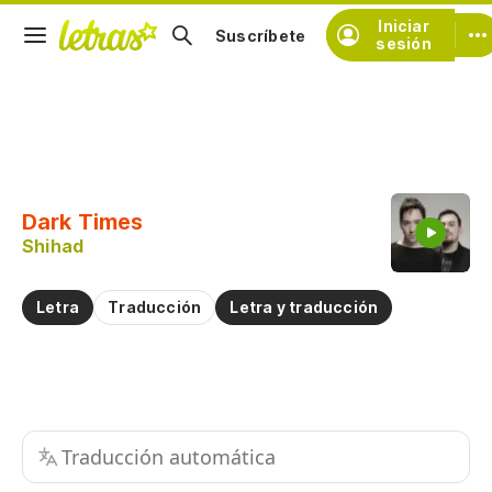
Iniciar
Suscríbete
sesión
Copiar fragmento
Copiar toda la letra
Dark Times
Practicar la pronunciación de
Shihad
Comentar sobre este fragmento
Letra
Traducción
Letra y traducción
Traducción automática