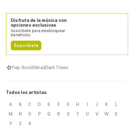
Disfruta de la música con
opciones exclusivas
Suscríbete para desbloquear
beneficios.
Suscríbete
Pop Rock
Shihad
Dark Times
Todos los artistas
A
B
C
D
E
F
G
H
I
J
K
L
M
N
O
P
Q
R
S
T
U
V
W
X
Y
Z
#