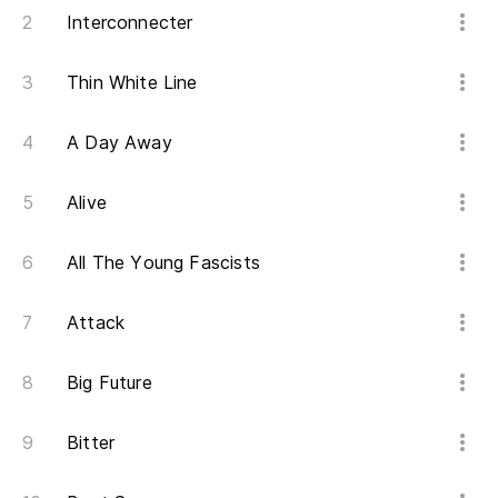
Interconnecter
Vo
Thin White Line
Em
A Day Away
Co
Alive
St
All The Young Fascists
Attack
Big Future
Bitter