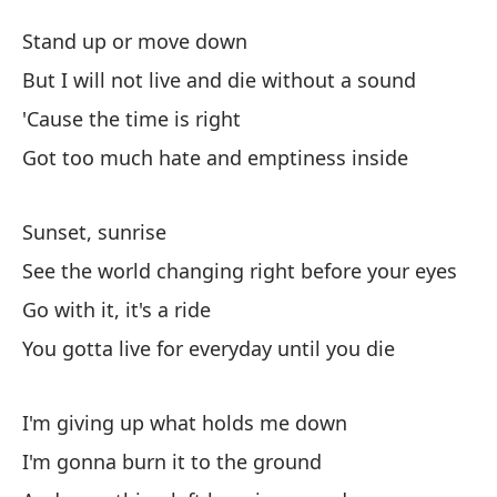
T
Stand up or move down
D
But I will not live and die without a sound
'Cause the time is right
Le
Got too much hate and emptiness inside
Pe
Sunset, sunrise
Bu
See the world changing right before your eyes
Po
Go with it, it's a ride
'C
You gotta live for everyday until you die
Te
I'm giving up what holds me down
Go
I'm gonna burn it to the ground