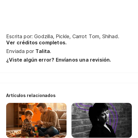
St
Bu
Escrita por: Godzilla, Pickle, Carrot Tom, Shihad.
We
Ver créditos completos.
Enviada por
Talita
.
Pe
¿Viste algún error? Envíanos una revisión.
mu
Bu
ti
Pe
Artículos relacionados
Bu
Y 
An