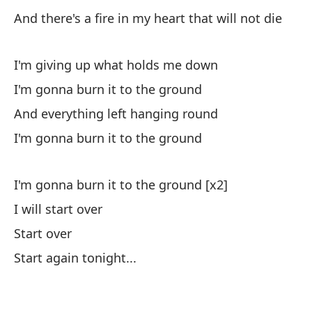
And there's a fire in my heart that will not die
Y 
An
I'm giving up what holds me down
Lo
I'm gonna burn it to the ground
I'
And everything left hanging round
I'm gonna burn it to the ground
I'm gonna burn it to the ground [x2]
I will start over
Vo
Start over
Start again tonight...
Em
Co