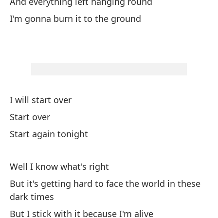
At
And everything left hanging round
I'm gonna burn it to the ground
Ve
Se
Ve
De
I will start over
Start over
Yo
Start again tonight
Es
Well I know what's right
I'
But it's getting hard to face the world in these
Lo
dark times
I'
But I stick with it because I'm alive