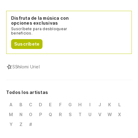
Disfruta de la música con
opciones exclusivas
Suscríbete para desbloquear
beneficios.
Suscríbete
S
Shlomi Uriel
Todos los artistas
A
B
C
D
E
F
G
H
I
J
K
L
M
N
O
P
Q
R
S
T
U
V
W
X
Y
Z
#