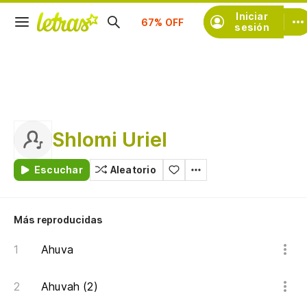
Suscríbete
Iniciar
sesión
Shlomi Uriel
Escuchar
Aleatorio
Más reproducidas
Ahuva
Ahuvah (2)