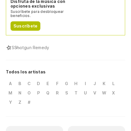
Disfruta de la música con
opciones exclusivas
Suscríbete para desbloquear
beneficios.
Suscríbete
S
Shotgun Remedy
Todos los artistas
A
B
C
D
E
F
G
H
I
J
K
L
M
N
O
P
Q
R
S
T
U
V
W
X
Y
Z
#