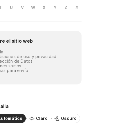
T
U
V
W
X
Y
Z
#
re el sitio web
da
iciones de uso y privacidad
ección de Datos
énes somos
as para envío
alla
Automático
Claro
Oscuro