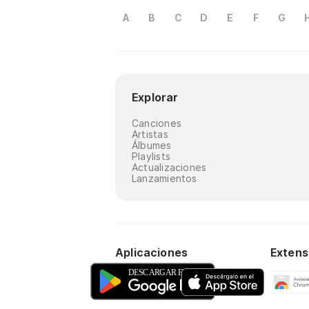
A
B
C
D
E
F
G
Explorar
Canciones
Artistas
Álbumes
Playlists
Actualizaciones
Lanzamientos
Aplicaciones
Extens