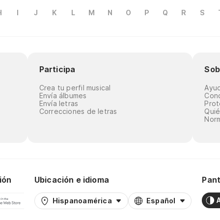
H
I
J
K
L
M
N
O
P
Q
R
S
Participa
Sob
Crea tu perfil musical
Ayu
Envía álbumes
Cond
Envía letras
Prot
Correcciones de letras
Qui
Norm
ión
Ubicación e idioma
Pant
Hispanoamérica
Español