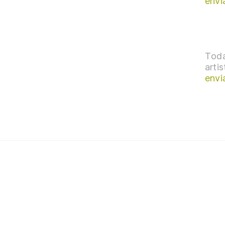
envi
Toda
arti
envi