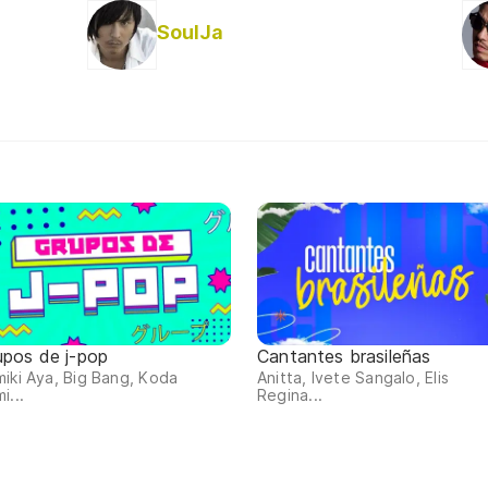
SoulJa
upos de j-pop
Cantantes brasileñas
iki Aya, Big Bang, Koda
Anitta, Ivete Sangalo, Elis
i...
Regina...