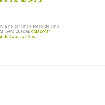
ando álbumes de Shun
vía no tenemos fotos de este
sta, pero puedes
colaborar
ando fotos de Shun