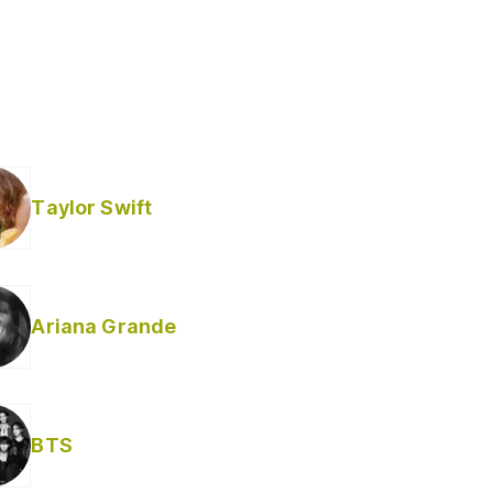
Taylor Swift
Ariana Grande
BTS