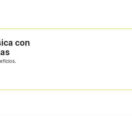
sica con
vas
ficios.