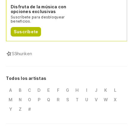
Disfruta de la música con
opciones exclusivas
Suscríbete para desbloquear
beneficios.
Suscríbete
S
Shuriken
Todos los artistas
A
B
C
D
E
F
G
H
I
J
K
L
M
N
O
P
Q
R
S
T
U
V
W
X
Y
Z
#