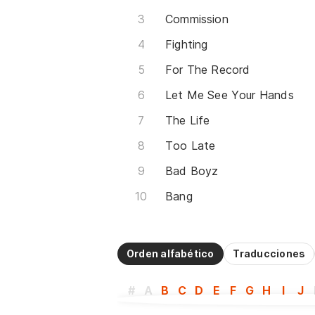
Commission
Fighting
For The Record
Let Me See Your Hands
The Life
Too Late
Bad Boyz
Bang
Orden alfabético
Traducciones
#
A
B
C
D
E
F
G
H
I
J