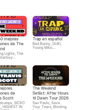
30 mejores
Trap en español
iones de The
Bad Bunny, DUKI,
Young Miko...
knd
ing Lights, The
 Starboy...
mejores
The Weeknd
iones de
Setlist: After Hours
s Scott
til Dawn Tour 2026
ebumps, SICKO
Sao Paulo, Save
, HIGHEST IN
Your Tears, Blinding