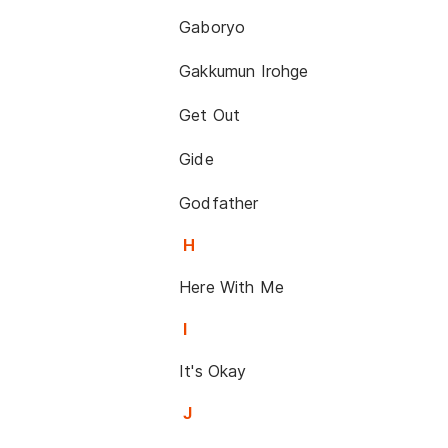
Gaboryo
Gakkumun Irohge
Get Out
Gide
Godfather
H
Here With Me
I
It's Okay
J