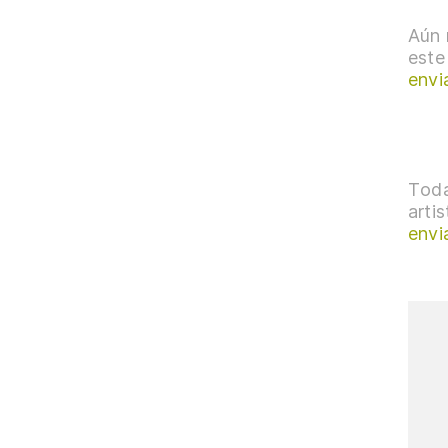
Aún 
este
envi
Toda
arti
envi