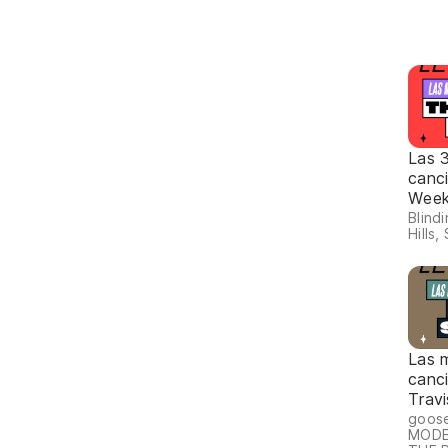
Las 
canc
Wee
Blind
Hills,
Las 
canc
Travi
goos
MODE