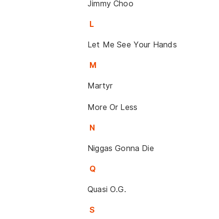
Jimmy Choo
L
Let Me See Your Hands
M
Martyr
More Or Less
N
Niggas Gonna Die
Q
Quasi O.G.
S