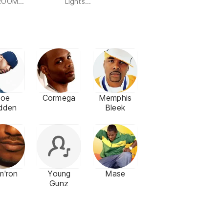
ROOM...
Lights...
Joe
Cormega
Memphis
dden
Bleek
m'ron
Young
Mase
Gunz