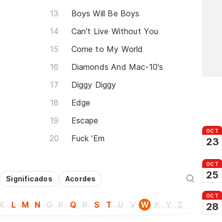
Boys Will Be Boys
Can't Live Without You
Come to My World
Diamonds And Mac-10's
Diggy Diggy
Edge
Escape
OCT
Fuck 'Em
23
OCT
25
Significados
Acordes
OCT
K
L
M
N
O
P
Q
R
S
T
U
V
W
X
Y
Z
28