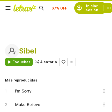
Iniciar
Suscríbete
sesión
Sibel
Escuchar
Aleatorio
Más reproducidas
I'm Sorry
Make Believe