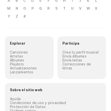
A
B
C
D
E
F
G
H
I
J
K
L
M
N
O
P
Q
R
S
T
U
V
W
X
Y
Z
#
Explorar
Participa
Canciones
Crea tu perfil musical
Artistas
Envía álbumes
Álbumes
Envía letras
Playlists
Correcciones de
Actualizaciones
letras
Lanzamientos
Sobre el sitio web
Ayuda
Condiciones de uso y privacidad
Protección de Datos
Quiénes somos