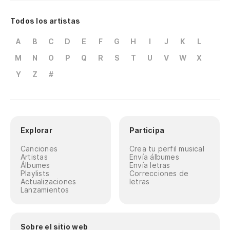
Todos los artistas
A
B
C
D
E
F
G
H
I
J
K
L
M
N
O
P
Q
R
S
T
U
V
W
X
Y
Z
#
Explorar
Participa
Canciones
Crea tu perfil musical
Artistas
Envía álbumes
Álbumes
Envía letras
Playlists
Correcciones de
Actualizaciones
letras
Lanzamientos
Sobre el sitio web