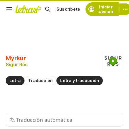
Iniciar
Suscríbete
sesión
Copiar fragmento
Copiar toda la letra
Myrkur
Practicar la pronunciación de
Sigur Rós
Comentar sobre este fragmento
Letra
Traducción
Letra y traducción
Traducción automática