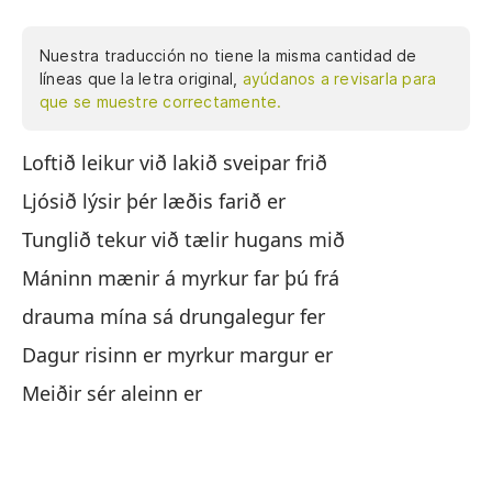
Nuestra traducción no tiene la misma cantidad de
líneas que la letra original,
ayúdanos a revisarla para
que se muestre correctamente.
Loftið leikur við lakið sveipar frið
El
de
Ljósið lýsir þér læðis farið er
La
Tunglið tekur við tælir hugans mið
La
Máninn mænir á myrkur far þú frá
m
drauma mína sá drungalegur fer
El
Dagur risinn er myrkur margur er
El
Meiðir sér aleinn er
es
Se