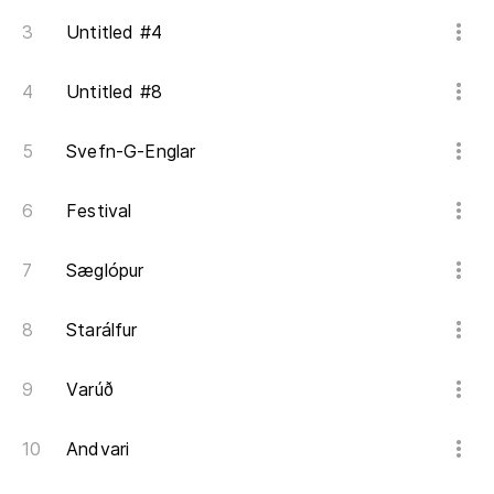
Untitled #4
Untitled #8
Svefn-G-Englar
Festival
Sæglópur
Starálfur
Varúð
Andvari