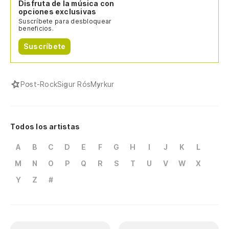
Disfruta de la música con
opciones exclusivas
Suscríbete para desbloquear
beneficios.
Suscríbete
Post-Rock
Sigur Rós
Myrkur
Todos los artistas
A
B
C
D
E
F
G
H
I
J
K
L
M
N
O
P
Q
R
S
T
U
V
W
X
Y
Z
#