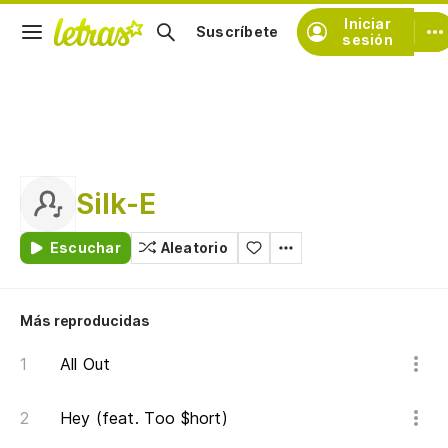
Iniciar
Suscríbete
sesión
Silk-E
Escuchar
Aleatorio
Más reproducidas
All Out
Hey (feat. Too $hort)