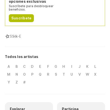
opciones exclusivas
Suscríbete para desbloquear
beneficios.
Suscríbete
S
Silk-E
Todos los artistas
A
B
C
D
E
F
G
H
I
J
K
L
M
N
O
P
Q
R
S
T
U
V
W
X
Y
Z
#
Explorar
Participa