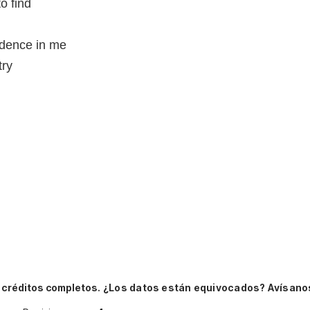
o find
idence in me
try
 créditos completos.
¿Los datos están equivocados? Avísano