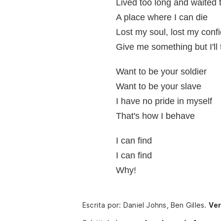
Lived too long and waited t
A place where I can die
Lost my soul, lost my conf
Give me something but I'll 
Want to be your soldier
Want to be your slave
I have no pride in myself
That's how I behave
I can find
I can find
Why!
Escrita por: Daniel Johns, Ben Gilles.
Ver