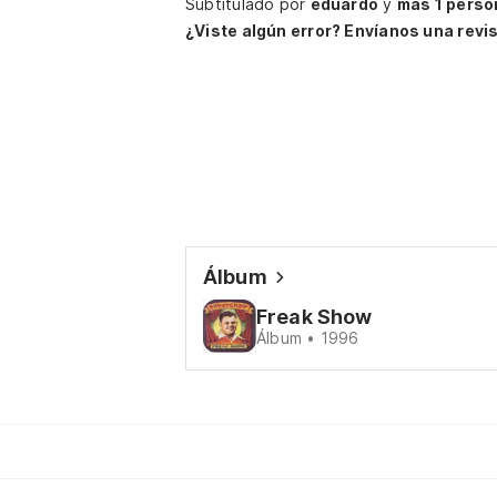
Subtitulado por
eduardo
y
más 1 perso
¿Viste algún error? Envíanos una revis
Álbum
Freak Show
Álbum • 1996