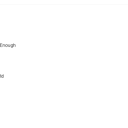
 Enough
ld