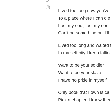
Corregir
Desplazamiento
automático
Lived too long now you've
To a place where I can die
Lost my soul, lost my conf
Can't be something but I'll 
Lived too long and waited 
In my self pity I keep falli
Want to be your soldier
Want to be your slave
I have no pride in myself
Only book that I own is ca
Pick a chapter, I know them