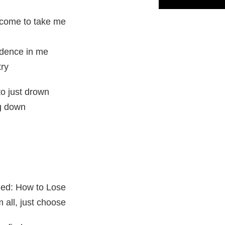
 come to take me
idence in me
try
to just drown
ng down
lled: How to Lose
 all, just choose