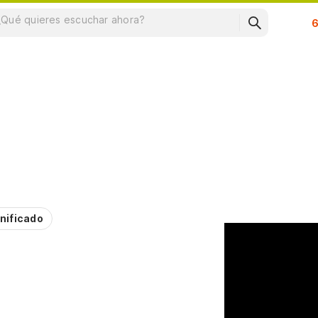
Su
nificado