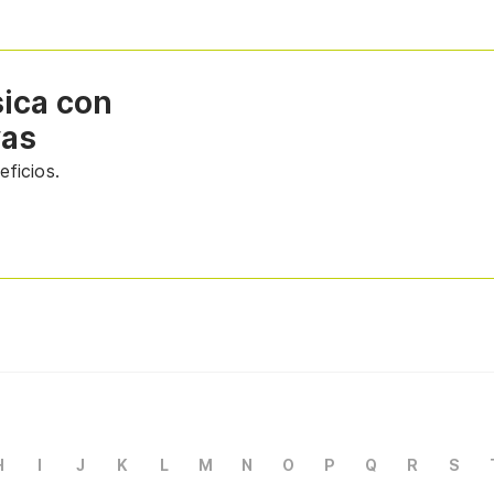
sica con
vas
ficios.
H
I
J
K
L
M
N
O
P
Q
R
S