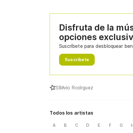
Disfruta de la mú
opciones exclusi
Suscríbete para desbloquear bene
Suscríbete
S
Silvio Rodrguez
Todos los artistas
A
B
C
D
E
F
G