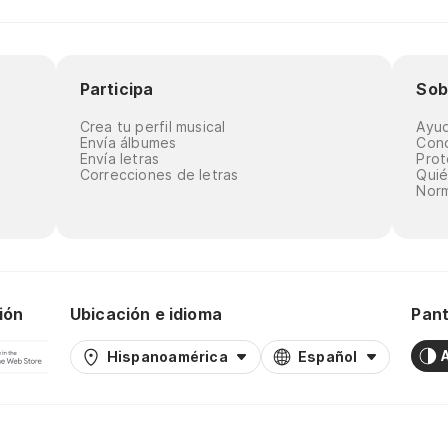
Participa
Sob
Crea tu perfil musical
Ayu
Envía álbumes
Cond
Envía letras
Prot
Correcciones de letras
Qui
Norm
ión
Ubicación e idioma
Pant
Hispanoamérica
Español