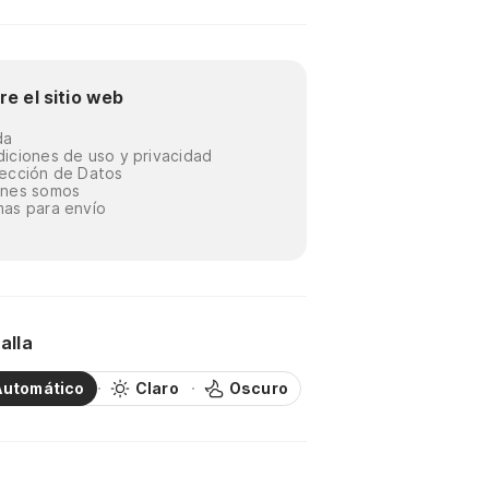
re el sitio web
da
iciones de uso y privacidad
ección de Datos
énes somos
as para envío
alla
Automático
Claro
Oscuro