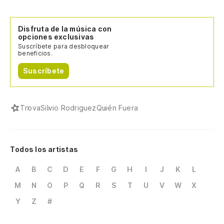
Disfruta de la música con
opciones exclusivas
Suscríbete para desbloquear
beneficios.
Suscríbete
Trova
Silvio Rodriguez
Quién Fuera
Todos los artistas
A
B
C
D
E
F
G
H
I
J
K
L
M
N
O
P
Q
R
S
T
U
V
W
X
Y
Z
#