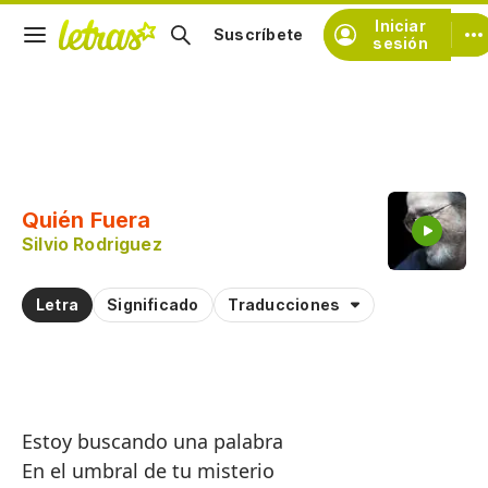
Iniciar
Suscríbete
sesión
Copiar fragmento
Copiar toda la letra
Quién Fuera
Practicar la pronunciación de
Silvio Rodriguez
Comentar sobre este fragmento
Letra
Significado
Traducciones
Estoy buscando una palabra
En el umbral de tu misterio