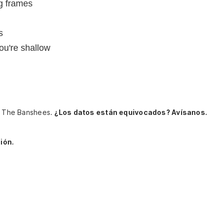
g frames
s
u're shallow
nd The Banshees.
¿Los datos están equivocados? Avísanos.
ión.