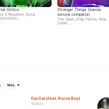
tal Gótico
Stranger Things (banda
sonora completa)
e O Negative, Epica,
anescence...
The Clash, Dolly Parton, New
Order...
k
Más
Dai Dai (feat. Burna Boy)
Shakira