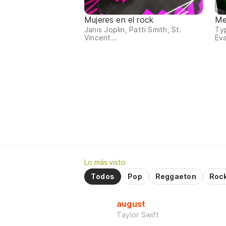
Mujeres en el rock
Me
Janis Joplin, Patti Smith, St.
Typ
Vincent...
Ev
Lo más visto
Todos
Pop
Reggaeton
Roc
august
Taylor Swift