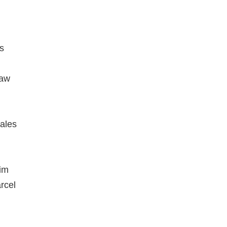
s
saw
cales
im
rcel