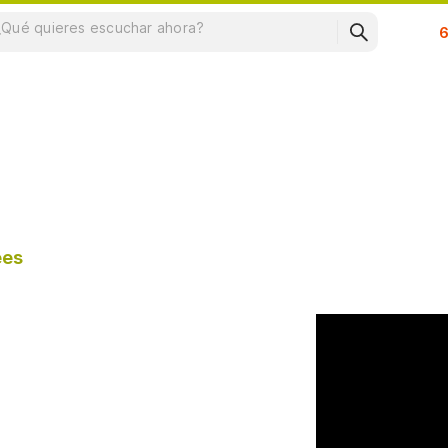
Su
ees