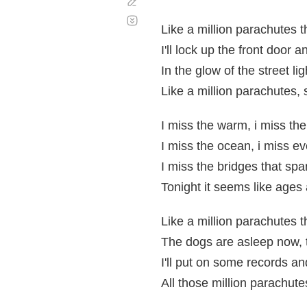
Corregir
Desplazamiento
automático
Like a million parachutes
I'll lock up the front door 
In the glow of the street l
Like a million parachutes,
I miss the warm, i miss th
I miss the ocean, i miss e
I miss the bridges that sp
Tonight it seems like ages
Like a million parachutes th
The dogs are asleep now, t
I'll put on some records and
All those million parachute