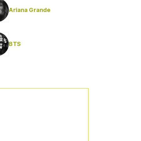
Ariana Grande
Helabusador) [explícita]
BTS