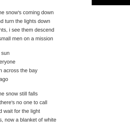
 the snow's coming down
and turn the lights down
ights, i see them descend
 small men on a mission
e sun
veryone
an across the bay
 ago
e snow still falls
here's no one to call
 wait for the light
s, now a blanket of white