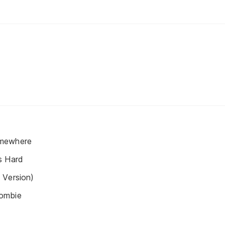
omewhere
s Hard
 Version)
ombie