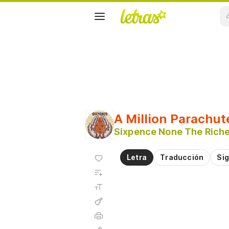
A Million Parachut
Sixpence None The Rich
Agregar
Letra
Traducción
Sig
a
Agregar
favoritos
a
Tamaño
playlist
de la
fuente
Acordes
Imprimir