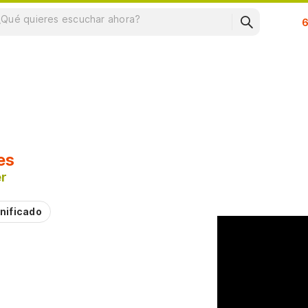
Su
es
er
nificado