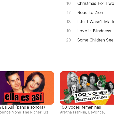
Christmas For Tw
Road to Zion
I Just Wasn't Mad
Love Is Blindness
Some Children See
la Es Así (banda sonora)
100 voces femeninas
pence None The Richer, Liz
Aretha Franklin, Beyoncé,