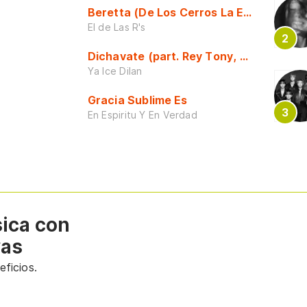
Beretta (De Los Cerros La Escuela)
El de Las R's
Dichavate (part. Rey Tony, Dj Honda y 
Ya Ice Dilan
Gracia Sublime Es
En Espiritu Y En Verdad
sica con
vas
ficios.