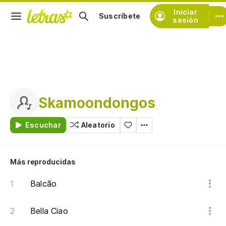
Iniciar
Suscríbete
sesión
Skamoondongos
Escuchar
Aleatorio
Más reproducidas
Balcão
Bella Ciao