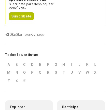
Suscríbete para desbloquear
beneficios.
Suscríbete
Ska
Skamoondongos
Todos los artistas
A
B
C
D
E
F
G
H
I
J
K
L
M
N
O
P
Q
R
S
T
U
V
W
X
Y
Z
#
Explorar
Participa