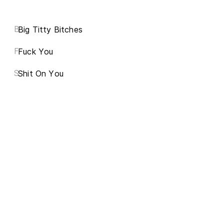
B
Big Titty Bitches
F
Fuck You
S
Shit On You