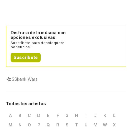
Disfruta de la música con
opciones exclusivas
Suscríbete para desbloquear
beneficios.
Suscríbete
S
Skank Wars
Todos los artistas
A
B
C
D
E
F
G
H
I
J
K
L
M
N
O
P
Q
R
S
T
U
V
W
X