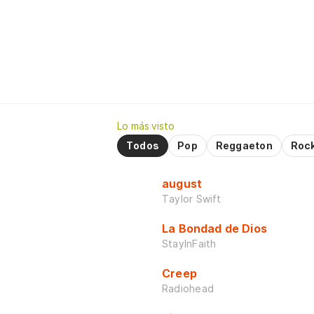
Lo más visto
Todos
Pop
Reggaeton
Roc
august
Taylor Swift
La Bondad de Dios
StayInFaith
Creep
Radiohead