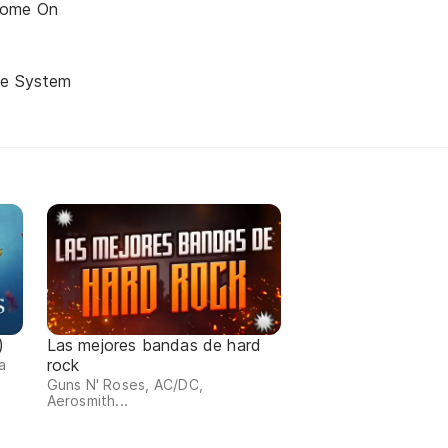
come On
he System
)
Las mejores bandas de hard
rock
a
Guns N' Roses, AC/DC,
Aerosmith...