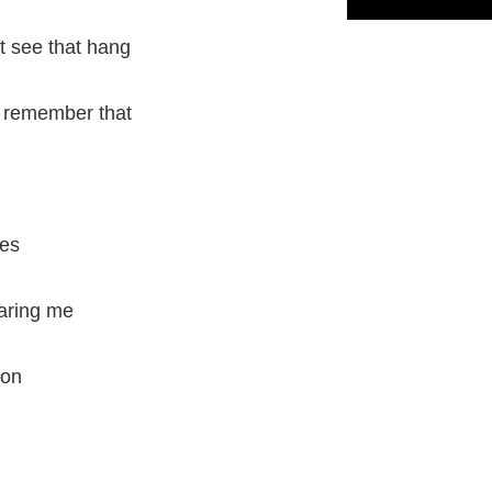
t see that hang
t remember that
ees
aring me
oon