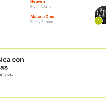
Heaven
Bryan Adams
Alaba a Dios
Danny Berrios
sica con
vas
ficios.