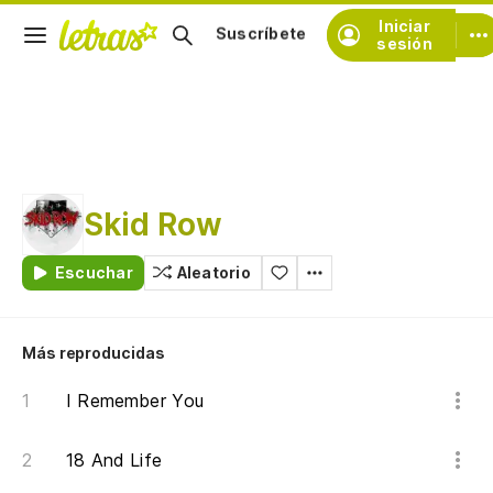
Iniciar
Suscríbete
sesión
Skid Row
Escuchar
Aleatorio
Más reproducidas
I Remember You
18 And Life