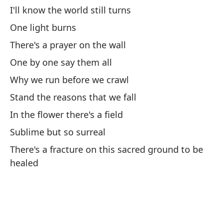
un
I'll know the world still turns
In
One light burns
ba
There's a prayer on the wall
Ha
One by one say them all
y
Why we run before we crawl
Th
Stand the reasons that we fall
la
In the flower there's a field
Co
Sublime but so surreal
There's a fracture on this sacred ground to be
Un
healed
Un
De