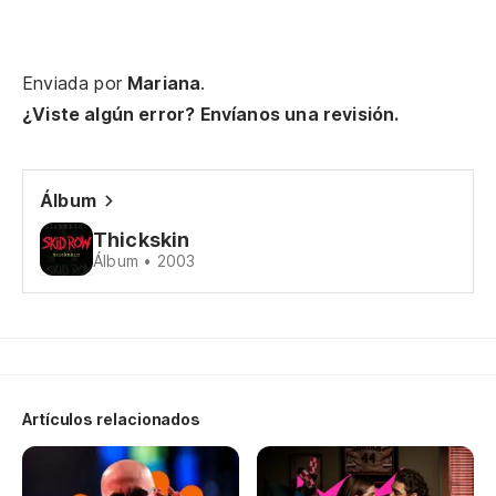
Be
Cu
Enviada por
Mariana
.
Wh
¿Viste algún error? Envíanos una revisión.
Sa
I'
Álbum
Thickskin
Un
Álbum • 2003
Ha
Th
Un
Artículos relacionados
¿P