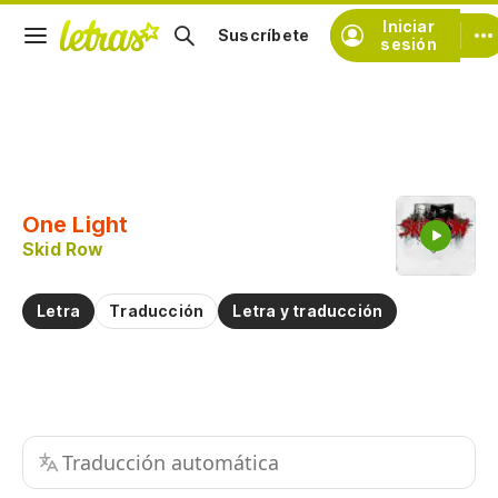
Iniciar
Suscríbete
sesión
Copiar fragmento
Copiar toda la letra
One Light
Practicar la pronunciación de
Skid Row
Comentar sobre este fragmento
Letra
Traducción
Letra y traducción
Traducción automática