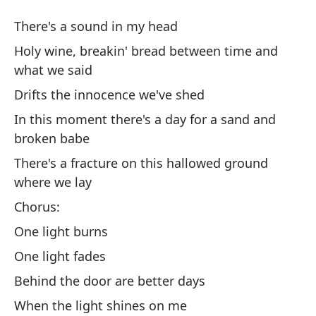
U
There's a sound in my head
On
Holy wine, breakin' bread between time and
what we said
Ha
Drifts the innocence we've shed
Th
In this moment there's a day for a sand and
broken babe
Vi
lo
There's a fracture on this hallowed ground
where we lay
Ho
sa
Chorus:
One light burns
A 
One light fades
Dr
Behind the door are better days
En
When the light shines on me