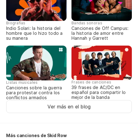
Wh
So
Biografías
Bandas sonoras
Indio Solari: la historia del
Canciones de Off Campus:
St
hombre que lo hizo todo a
la historia de amor entre
su manera
Hannah y Garrett
En
Su
Su
Frases de canciones
Listas musicales
39 frases de AC/DC en
Canciones sobre la guerra
español para compartir lo
Ha
para protestar contra los
mejor de la banda
conflictos armados
sa
Ver más en el blog
Th
Más canciones de Skid Row