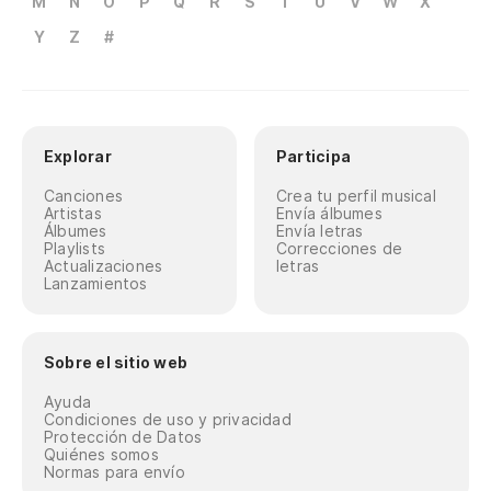
M
N
O
P
Q
R
S
T
U
V
W
X
Y
Z
#
Explorar
Participa
Canciones
Crea tu perfil musical
Artistas
Envía álbumes
Álbumes
Envía letras
Playlists
Correcciones de
Actualizaciones
letras
Lanzamientos
Sobre el sitio web
Ayuda
Condiciones de uso y privacidad
Protección de Datos
Quiénes somos
Normas para envío