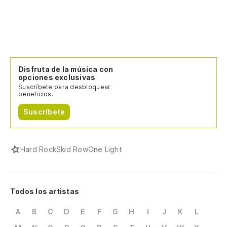
Disfruta de la música con
opciones exclusivas
Suscríbete para desbloquear
beneficios.
Suscríbete
Hard Rock
Skid Row
One Light
Todos los artistas
A
B
C
D
E
F
G
H
I
J
K
L