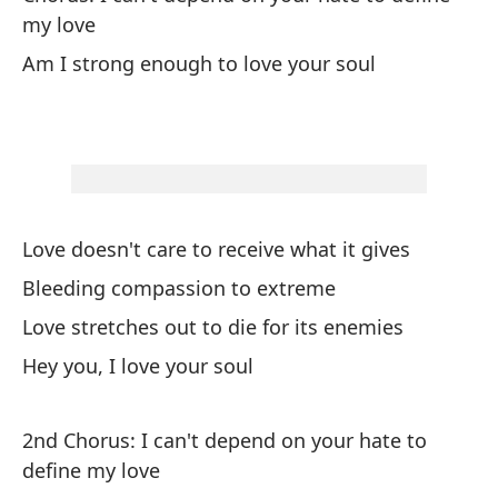
my love
Me
Am I strong enough to love your soul
I"
No
Yo
Love doesn't care to receive what it gives
Mi
Bleeding compassion to extreme
My
Love stretches out to die for its enemies
Te
Hey you, I love your soul
I'
2nd Chorus: I can't depend on your hate to
Oy
define my love
He