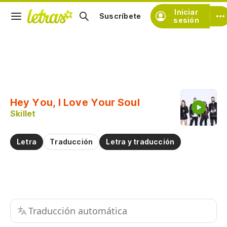
Iniciar
Suscríbete
sesión
Copiar fragmento
Copiar toda la letra
Hey You, I Love Your Soul
Practicar la pronunciación de
Skillet
Comentar sobre este fragmento
Letra
Traducción
Letra y traducción
Traducción automática