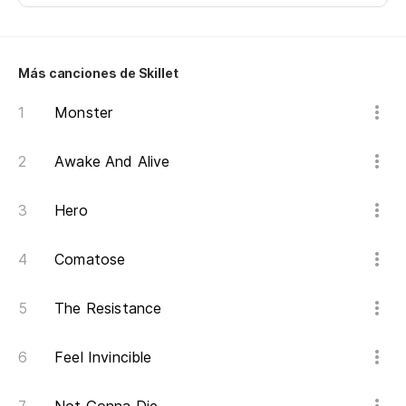
Di
su
fu
Más canciones de Skillet
Go
st
Monster
Awake And Alive
(R
Hero
Comatose
The Resistance
Feel Invincible