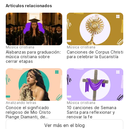
¿S
Artículos relacionados
tu
Am
Si
el
Música cristiana
Música cristiana
Alabanzas para graduación:
Canciones de Corpus Christi
No
música cristiana sobre
para celebrar la Eucaristía
cerrar etapas
¿S
am
Am
Analizando letras
Música cristiana
Di
Conoce el significado
10 canciones de Semana
religioso de Mio Cristo
Santa para reflexionar y
Piange Diamanti, de
renovar la fe
Go
ROSALÍA
Ver más en el blog