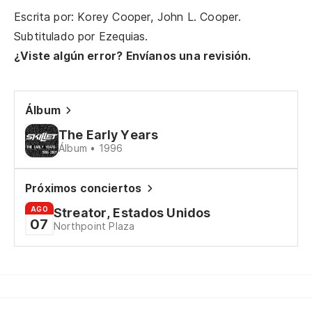
Escrita por: Korey Cooper, John L. Cooper.
Co
Subtitulado por
Ezequias
.
Bl
¿Viste algún error? Envíanos una revisión.
El
e
Álbum
Lo
The Early Years
Álbum • 1996
Oy
He
Próximos conciertos
AGO
Streator, Estados Unidos
07
Northpoint Plaza
2º
de
2n
lo