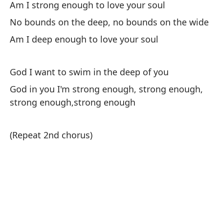
Am I strong enough to love your soul
No bounds on the deep, no bounds on the wide
Co
de
Am I deep enough to love your soul
Ch
God I want to swim in the deep of you
¿S
God in you I'm strong enough, strong enough,
tu
strong enough,strong enough
Am
(Repeat 2nd chorus)
El
Lo