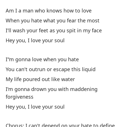
Oy
Am I a man who knows how to love
He
When you hate what you fear the most
I'll wash your feet as you spit in my face
¿S
Hey you, I love your soul
Am
Cu
I"m gonna love when you hate
Wh
You can't outrun or escape this liquid
My life poured out like water
Te
I'm gonna drown you with maddening
ca
forgiveness
I'
Hey you, I love your soul
Oy
He
Chorus: I can't depend on your hate to define