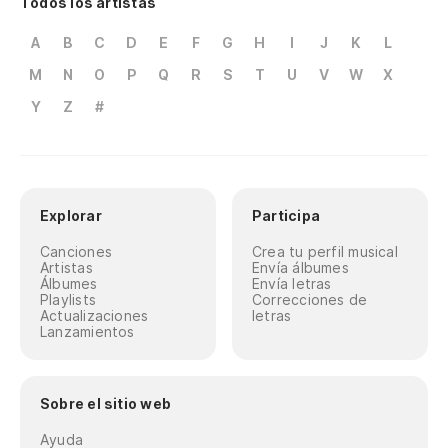
Todos los artistas
A
B
C
D
E
F
G
H
I
J
K
L
M
N
O
P
Q
R
S
T
U
V
W
X
Y
Z
#
Explorar
Participa
Canciones
Crea tu perfil musical
Artistas
Envía álbumes
Álbumes
Envía letras
Playlists
Correcciones de
Actualizaciones
letras
Lanzamientos
Sobre el sitio web
Ayuda