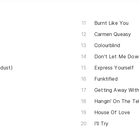
Burnt Like You
Carmen Queasy
Colourblind
Don't Let Me Dow
ndust)
Express Yourself
Funktified
Getting Away With
Hangin' On The Te
House Of Love
I'll Try