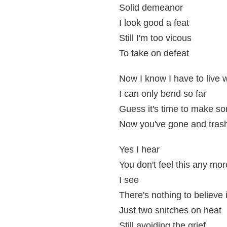
Solid demeanor
I look good a feat
Still I'm too vicous
To take on defeat
Now I know I have to live 
I can only bend so far
Guess it's time to make s
Now you've gone and tras
Yes I hear
You don't feel this any mor
I see
There's nothing to believe
Just two snitches on heat
Still avoiding the grief