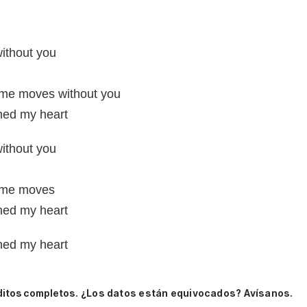
without you
ome moves without you
hed my heart
without you
some moves
hed my heart
hed my heart
ditos completos.
¿Los datos están equivocados? Avísanos.