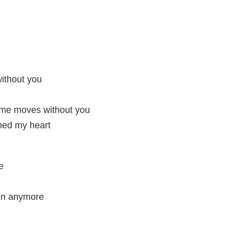
without you
ome moves without you
hed my heart
e
 in anymore