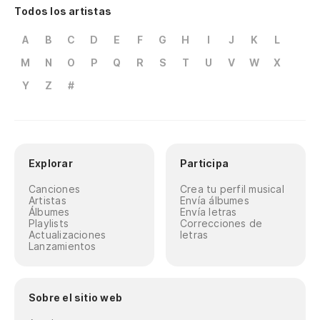
Todos los artistas
A
B
C
D
E
F
G
H
I
J
K
L
M
N
O
P
Q
R
S
T
U
V
W
X
Y
Z
#
Explorar
Participa
Canciones
Crea tu perfil musical
Artistas
Envía álbumes
Álbumes
Envía letras
Playlists
Correcciones de
Actualizaciones
letras
Lanzamientos
Sobre el sitio web