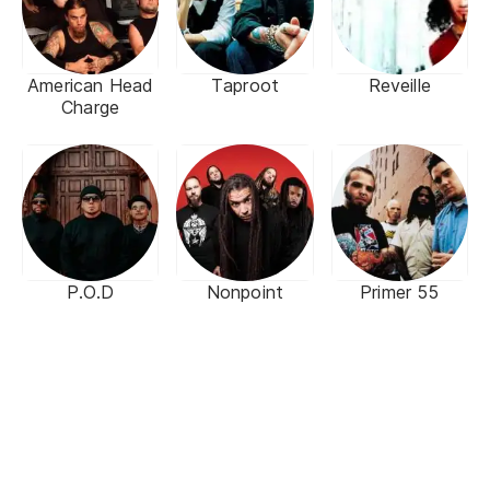
American Head
Taproot
Reveille
Charge
P.O.D
Nonpoint
Primer 55