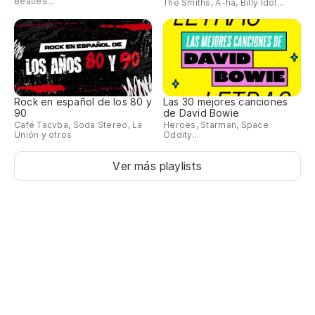
Beatles...
The Smiths, A-ha, Billy Idol...
Rock en español de los 80 y
Las 30 mejores canciones
90
de David Bowie
Café Tacvba, Soda Stereo, La
Heroes, Starman, Space
Unión y otros
Oddity...
Ver más playlists