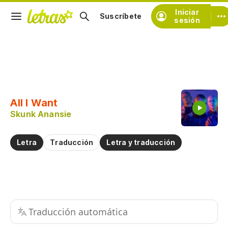
Iniciar
Suscríbete
sesión
Copiar fragmento
Copiar toda la letra
All I Want
Practicar la pronunciación de
Skunk Anansie
Comentar sobre este fragmento
Letra
Traducción
Letra y traducción
Traducción automática