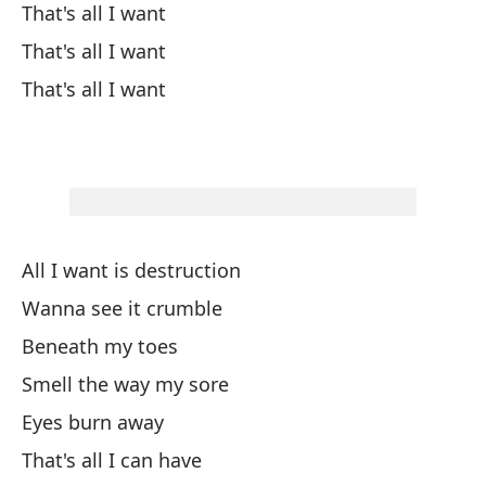
That's all I want
That's all I want
to
That's all I want
qu
de
ol
s
es
All I want is destruction
h
Wanna see it crumble
Beneath my toes
to
Smell the way my sore
pa
Eyes burn away
y 
That's all I can have