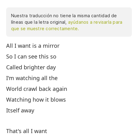
Nuestra traducción no tiene la misma cantidad de
líneas que la letra original,
ayúdanos a revisarla para
que se muestre correctamente.
All I want is a mirror
To
So I can see this so
pa
Called brighter day
es
re
I'm watching all the
vi
World crawl back again
Watching how it blows
es
Itself away
That's all I want