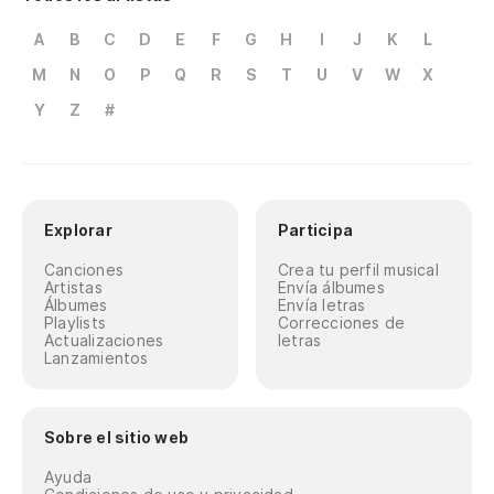
A
B
C
D
E
F
G
H
I
J
K
L
M
N
O
P
Q
R
S
T
U
V
W
X
Y
Z
#
Explorar
Participa
Canciones
Crea tu perfil musical
Artistas
Envía álbumes
Álbumes
Envía letras
Playlists
Correcciones de
Actualizaciones
letras
Lanzamientos
Sobre el sitio web
Ayuda