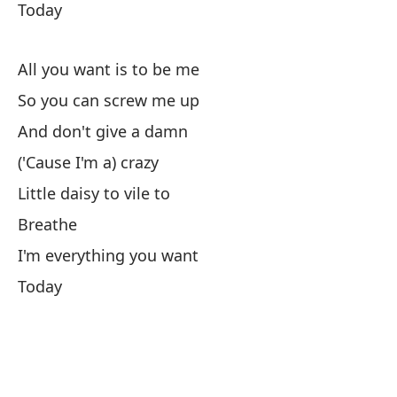
(p
Today
ma
so
All you want is to be me
h
So you can screw me up
And don't give a damn
('Cause I'm a) crazy
Little daisy to vile to
Breathe
I'm everything you want
Today