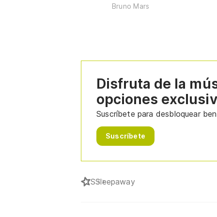
Bruno Mars
Disfruta de la mú
opciones exclusi
Suscríbete para desbloquear bene
Suscríbete
S
Sleepaway