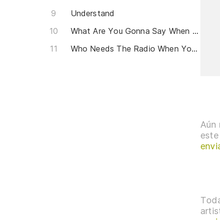
Understand
What Are You Gonna Say When I Call You
Who Needs The Radio When You've Got Me
Aún 
este
envi
Toda
arti