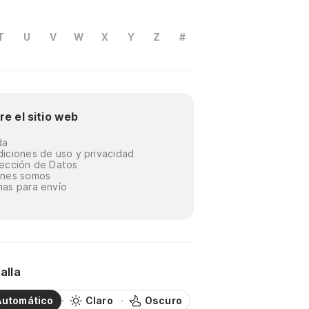
T
U
V
W
X
Y
Z
#
re el sitio web
da
iciones de uso y privacidad
ección de Datos
énes somos
as para envío
alla
Automático
Claro
Oscuro