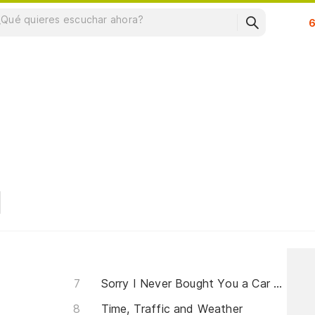
Su
Sorry I Never Bought You a Car or Took You To Vegas
Time, Traffic and Weather