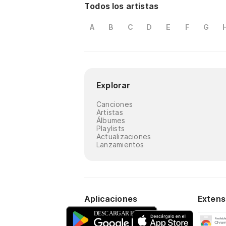
Todos los artistas
A
B
C
D
E
F
G
Explorar
Canciones
Artistas
Álbumes
Playlists
Actualizaciones
Lanzamientos
Aplicaciones
Extens