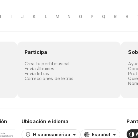
H
I
J
K
L
M
N
O
P
Q
R
S
Participa
Sob
Crea tu perfil musical
Ayu
Envía álbumes
Cond
Envía letras
Prot
Correcciones de letras
Qui
Norm
ión
Ubicación e idioma
Pant
Hispanoamérica
Español