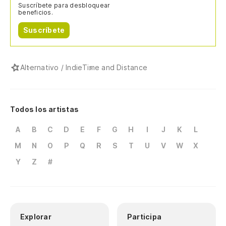
Suscríbete para desbloquear
beneficios.
Suscríbete
Alternativo / Indie
Time and Distance
Todos los artistas
A
B
C
D
E
F
G
H
I
J
K
L
M
N
O
P
Q
R
S
T
U
V
W
X
Y
Z
#
Explorar
Participa