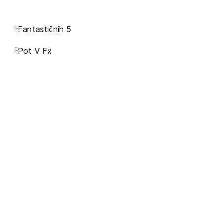
F
Fantastičnih 5
P
Pot V Fx