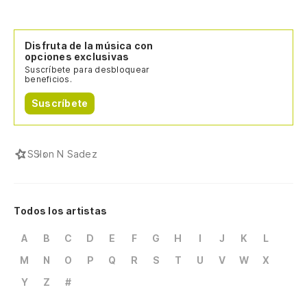
Disfruta de la música con
opciones exclusivas
Suscríbete para desbloquear
beneficios.
Suscríbete
S
Slon N Sadez
Todos los artistas
A
B
C
D
E
F
G
H
I
J
K
L
M
N
O
P
Q
R
S
T
U
V
W
X
Y
Z
#