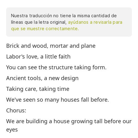
Nuestra traducción no tiene la misma cantidad de
líneas que la letra original,
ayúdanos a revisarla para
que se muestre correctamente.
Brick and wood, mortar and plane
La
Labor's love, a little faith
El
You can see the structure taking form.
Pu
Ancient tools, a new design
He
Taking care, taking time
Cu
We've seen so many houses fall before.
He
Chorus:
Co
We are building a house growing tall before our
eyes
Es