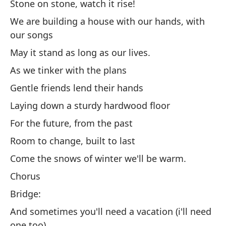
an
Stone on stone, watch it rise!
¡P
We are building a house with our hands, with
our songs
Es
ma
May it stand as long as our lives.
Qu
As we tinker with the plans
Gentle friends lend their hands
Laying down a sturdy hardwood floor
For the future, from the past
Room to change, built to last
Mi
Come the snows of winter we'll be warm.
Am
Chorus
Co
Bridge:
Pa
And sometimes you'll need a vacation (i'll need
Es
one too)