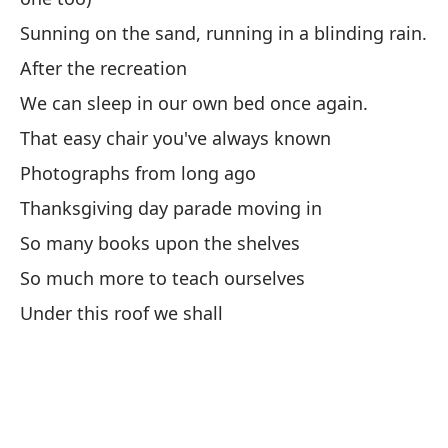
Cu
Sunning on the sand, running in a blinding rain.
es
After the recreation
We can sleep in our own bed once again.
Co
That easy chair you've always known
Photographs from long ago
Pu
Thanksgiving day parade moving in
Y 
So many books upon the shelves
ta
So much more to teach ourselves
To
Under this roof we shall
ll
De
Po
ve
Es