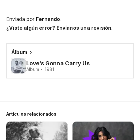
Fo
Enviada por
Fernando
.
De
¿Viste algún error? Envíanos una revisión.
m
Ta
Ta
Álbum
Ba
Love's Gonna Carry Us
Álbum • 1981
Artículos relacionados