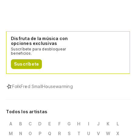
Disfruta de la música con
opciones exclusivas
Suscríbete para desbloquear
beneficios.
Suscríbete
Folk
Fred Small
Housewarming
Todos los artistas
A
B
C
D
E
F
G
H
I
J
K
L
M
N
O
P
Q
R
S
T
U
V
W
X