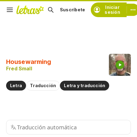
Iniciar
Suscríbete
sesión
Copiar fragmento
Copiar toda la letra
Housewarming
Practicar la pronunciación de
Fred Small
Comentar sobre este fragmento
Letra
Traducción
Letra y traducción
Traducción automática