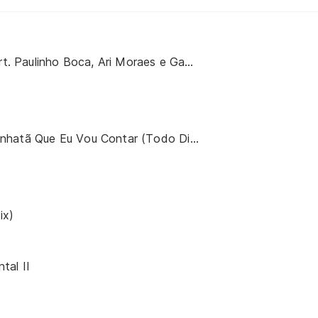
Brasil Pandeiro (part. Paulinho Boca, Ari Moraes e Gabriel Povoas)
Curumim Chama Cunhatã Que Eu Vou Contar (Todo Dia Era Dia de Índio)
ix)
tal II