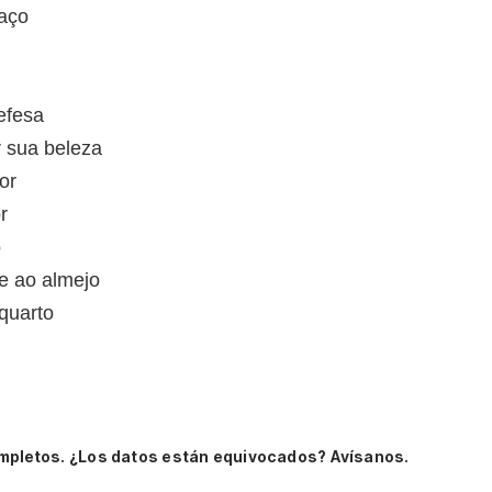
aço
efesa
r sua beleza
or
r
o
ue ao almejo
quarto
mpletos.
¿Los datos están equivocados? Avísanos.