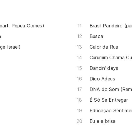
(part. Pepeu Gomes)
m
Busca
ge Israel)
Calor da Rua
Dancin' days
Digo Adeus
DNA do Som (Rem
É Só Se Entregar
Educação Sentimen
Eu e a brisa