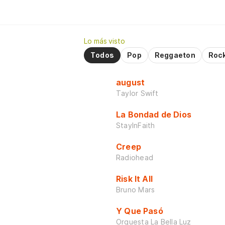
Lo más visto
Todos
Pop
Reggaeton
Roc
august
Taylor Swift
La Bondad de Dios
StayInFaith
Creep
Radiohead
Risk It All
Bruno Mars
Y Que Pasó
Orquesta La Bella Luz