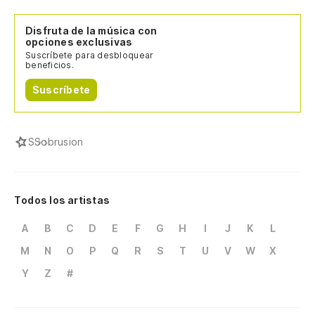
Disfruta de la música con
opciones exclusivas
Suscríbete para desbloquear
beneficios.
Suscríbete
S
Sobrusion
Todos los artistas
A
B
C
D
E
F
G
H
I
J
K
L
M
N
O
P
Q
R
S
T
U
V
W
X
Y
Z
#