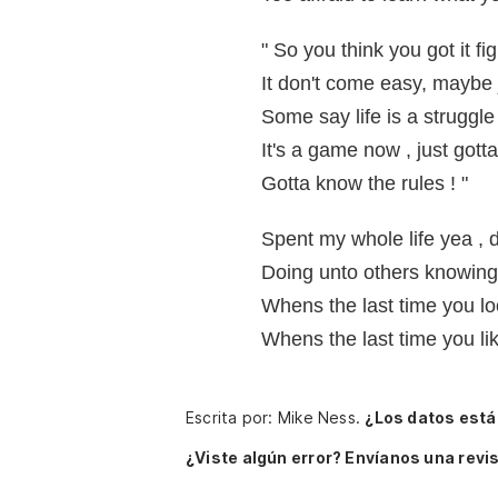
" So you think you got it fi
It don't come easy, maybe j
Some say life is a struggle
It's a game now , just gott
Gotta know the rules ! "
Spent my whole life yea , 
Doing unto others knowing 
Whens the last time you lo
Whens the last time you l
Escrita por: Mike Ness.
¿Los datos está
¿Viste algún error? Envíanos una revis