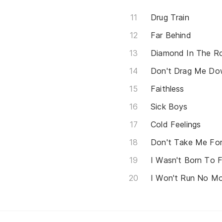
Drug Train
Far Behind
Diamond In The R
Don't Drag Me D
Faithless
Sick Boys
Cold Feelings
Don't Take Me Fo
I Wasn't Born To 
I Won't Run No M