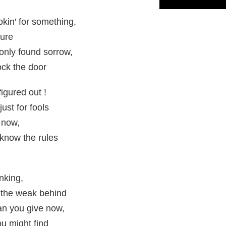
okin' for something,
sure
 only found sorrow,
ock the door
figured out !
ust for fools
 now,
 know the rules
inking,
 the weak behind
an you give now,
ou might find