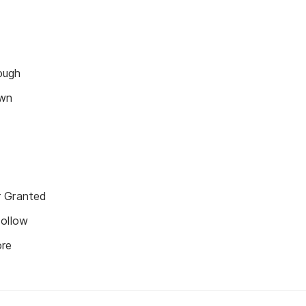
ough
own
r Granted
Follow
ore