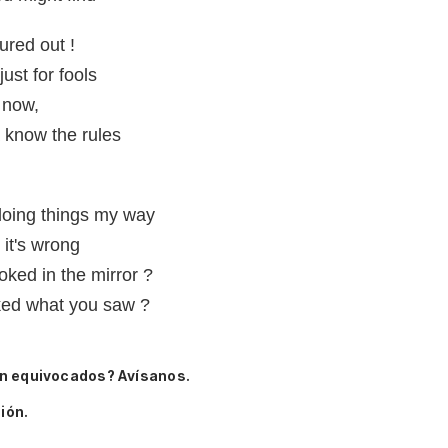
gured out !
ust for fools
 now,
a know the rules
doing things my way
it's wrong
oked in the mirror ?
iked what you saw ?
n equivocados? Avísanos.
ión.