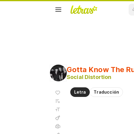
Gotta Know The Ru
Social Distortion
Agregar
Letra
Traducción
a
Agregar
favoritos
a
Tamaño
playlist
de la
fuente
Acordes
Imprimir