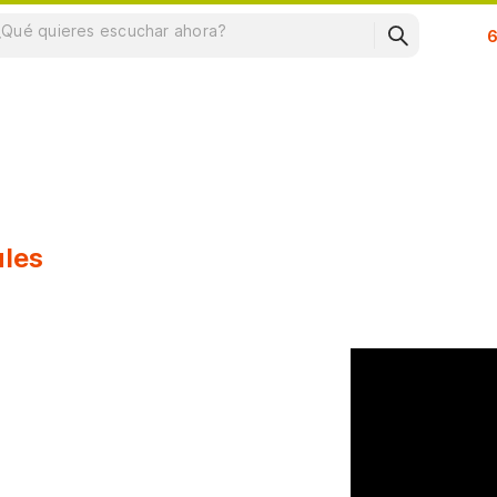
Su
les