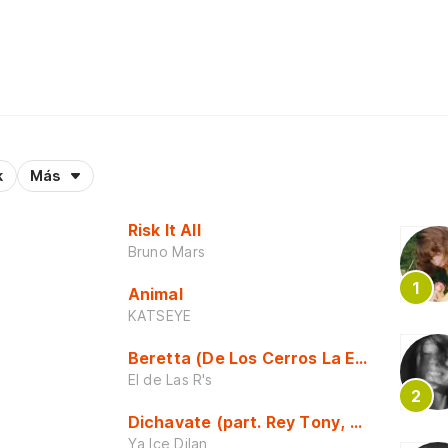
k
Más
Risk It All
Bruno Mars
Animal
KATSEYE
Beretta (De Los Cerros La Escuela)
El de Las R's
Dichavate (part. Rey Tony, Dj Honda y 
Ya Ice Dilan