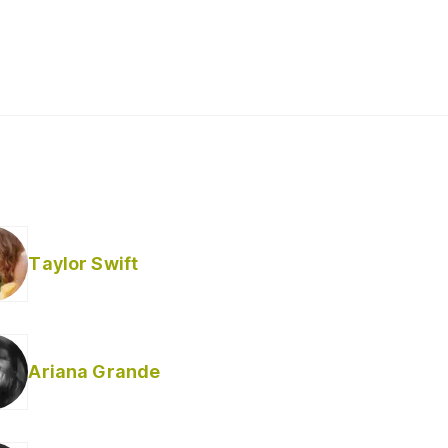
Taylor Swift
Ariana Grande
Helabusador) [explícita]