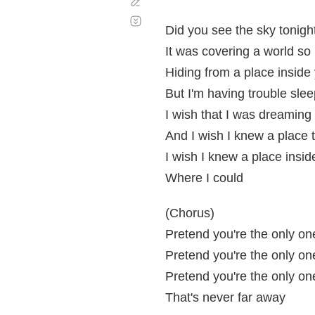
Corregir
Desplazamiento
automático
Did you see the sky tonigh
It was covering a world so 
Hiding from a place inside 
But I'm having trouble sl
I wish that I was dreaming
And I wish I knew a place 
I wish I knew a place insid
Where I could
(Chorus)
Pretend you're the only on
Pretend you're the only on
Pretend you're the only on
That's never far away