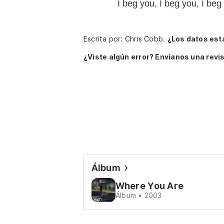
I beg you, I beg you, I b
Escrita por: Chris Cobb.
¿Los datos est
¿Viste algún error? Envíanos una revis
Álbum
Where You Are
Álbum • 2003