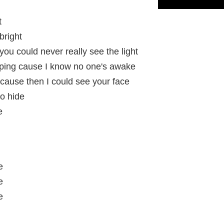
t
bright
you could never really see the light
eeping cause I know no one's awake
 cause then I could see your face
to hide
e
e
e
e