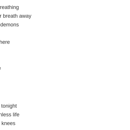
breathing
r breath away
e demons
there
e
 tonight
less life
 knees