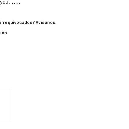
eg you…….
án equivocados? Avísanos.
ión.