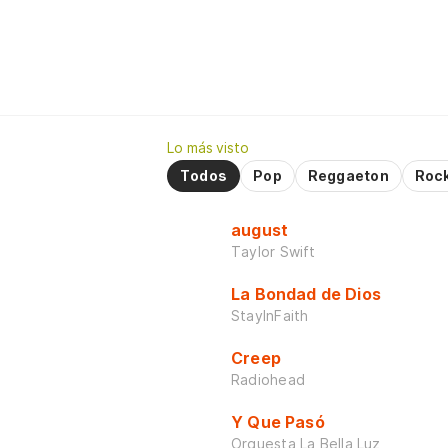
Lo más visto
Todos
Pop
Reggaeton
Roc
august
Taylor Swift
La Bondad de Dios
StayInFaith
Creep
Radiohead
Y Que Pasó
Orquesta La Bella Luz