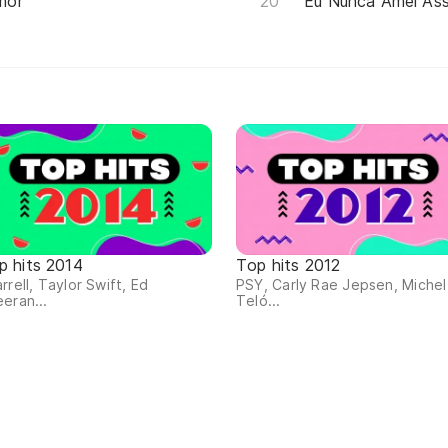
mor
Eu Nunca Amei As
p hits 2014
Top hits 2012
rrell, Taylor Swift, Ed
PSY, Carly Rae Jepsen, Michel
eran...
Teló...