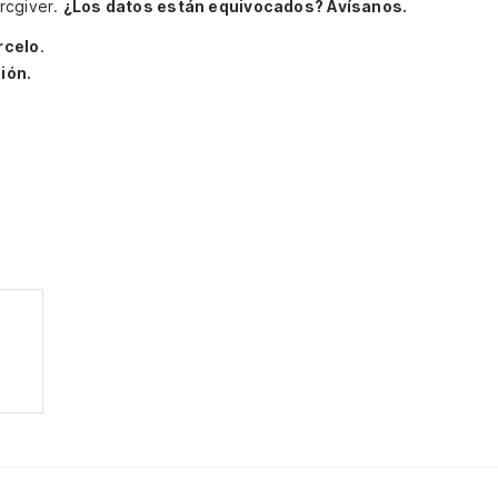
rcgiver.
¿Los datos están equivocados? Avísanos.
rcelo
.
ión.