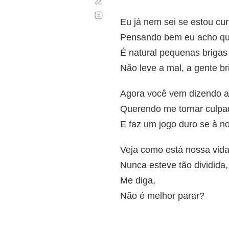
Corregir
Desplazamiento
automático
Eu já nem sei se estou cur
Pensando bem eu acho que 
É natural pequenas brigas
Não leve a mal, a gente br
Agora você vem dizendo 
Querendo me tornar culpa
E faz um jogo duro se à no
Veja como está nossa vida
Nunca esteve tão dividida,
Me diga,
Não é melhor parar?