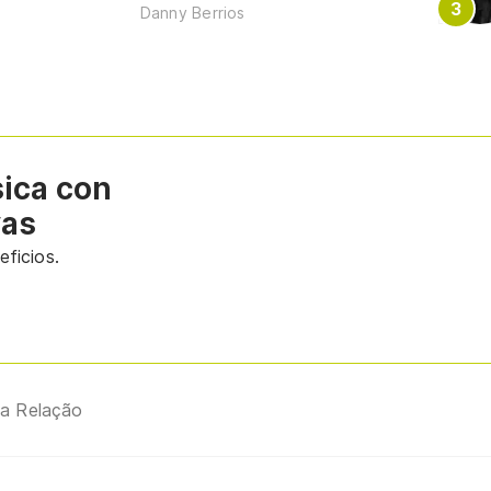
Danny Berrios
sica con
vas
ficios.
a Relação