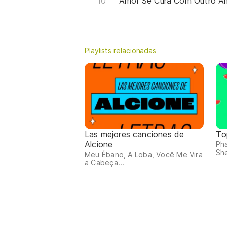
Amor Se Cura Com Outro A
Playlists relacionadas
Las mejores canciones de
To
Alcione
Pha
She
Meu Ébano, A Loba, Você Me Vira
a Cabeça...