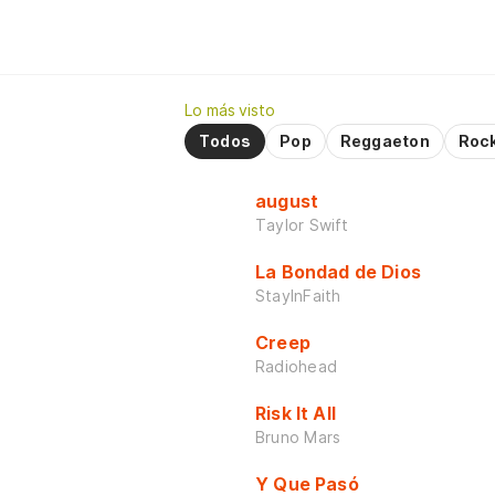
Lo más visto
Todos
Pop
Reggaeton
Roc
august
Taylor Swift
La Bondad de Dios
StayInFaith
Creep
Radiohead
Risk It All
Bruno Mars
Y Que Pasó