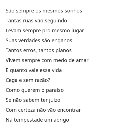
As
São sempre os mesmos sonhos
En
Tantas ruas vão seguindo
Levam sempre pro mesmo lugar
Si
Suas verdades são enganos
Sã
Tantos erros, tantos planos
Ta
Vivem sempre com medo de amar
E quanto vale essa vida
Si
Cega e sem razão?
Le
Como querem o paraíso
Su
Se não sabem ter juízo
Su
Com certeza não vão encontrar
Na tempestade um abrigo
Ta