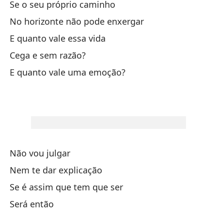
Se o seu próprio caminho
Ta
No horizonte não pode enxergar
Vi
E quanto vale essa vida
Vi
Cega e sem razão?
E quanto vale uma emoção?
¿Y
Ci
¿C
Não vou julgar
Si
Nem te dar explicação
Se é assim que tem que ser
Se
Será então
Co