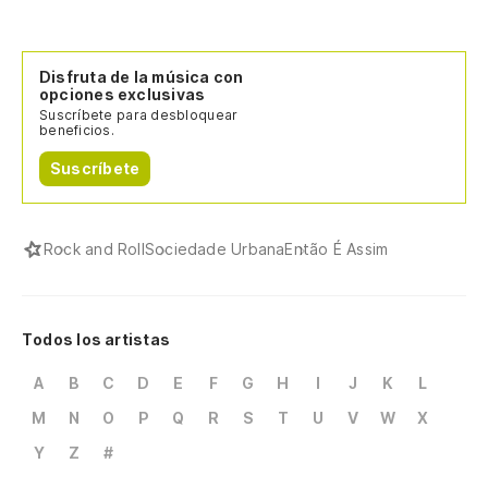
Disfruta de la música con
opciones exclusivas
Suscríbete para desbloquear
beneficios.
Suscríbete
Rock and Roll
Sociedade Urbana
Então É Assim
Todos los artistas
A
B
C
D
E
F
G
H
I
J
K
L
M
N
O
P
Q
R
S
T
U
V
W
X
Y
Z
#