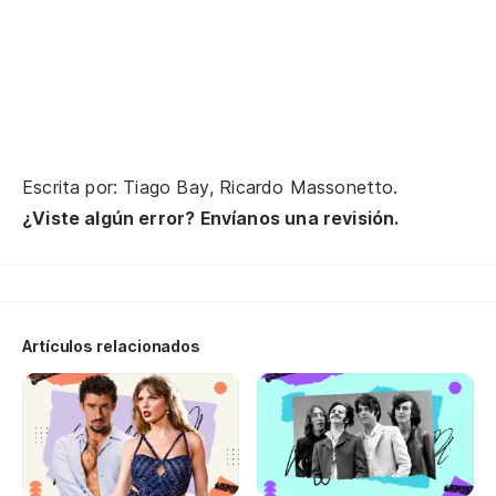
En
Na
Si
Escrita por: Tiago Bay, Ricardo Massonetto.
En
¿Viste algún error? Envíanos una revisión.
No
¿Y
Artículos relacionados
Ci
¿Y
E 