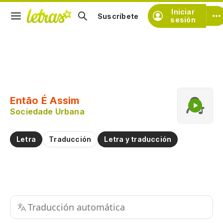
Iniciar
Suscríbete
sesión
Copiar fragmento
Copiar toda la letra
Então É Assim
Practicar la pronunciación de
Sociedade Urbana
Comentar sobre este fragmento
Letra
Traducción
Letra y traducción
Traducción automática