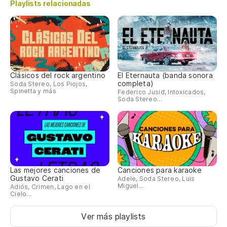
Playlists relacionadas
Clásicos del rock argentino
El Eternauta (banda sonora
completa)
Soda Stereo, Los Piojos,
Spinetta y más
Federico Jusid, Intoxicados,
Soda Stereo...
Las mejores canciones de
Canciones para karaoke
Gustavo Cerati
Adele, Soda Stereo, Luis
Miguel...
Adiós, Crimen, Lago en el
Cielo...
Ver más playlists