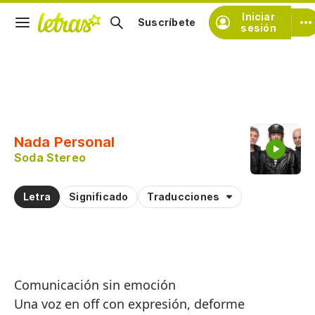
Iniciar
Suscríbete
sesión
Copiar fragmento
Copiar toda la letra
Nada Personal
Practicar la pronunciación de
Soda Stereo
Comentar sobre este fragmento
Letra
Significado
Traducciones
Comunicación sin emoción
Una voz en off con expresión, deforme