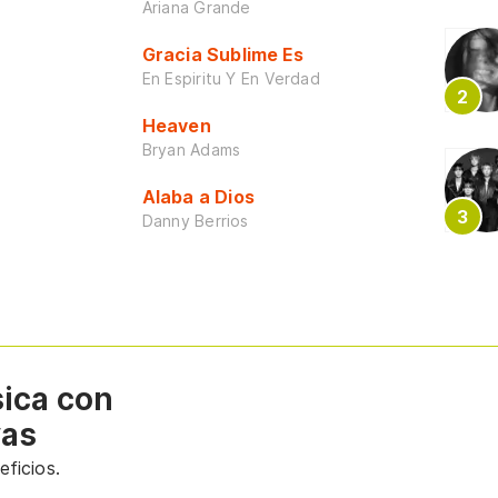
Ariana Grande
Gracia Sublime Es
En Espiritu Y En Verdad
Heaven
Bryan Adams
Alaba a Dios
Danny Berrios
sica con
vas
ficios.