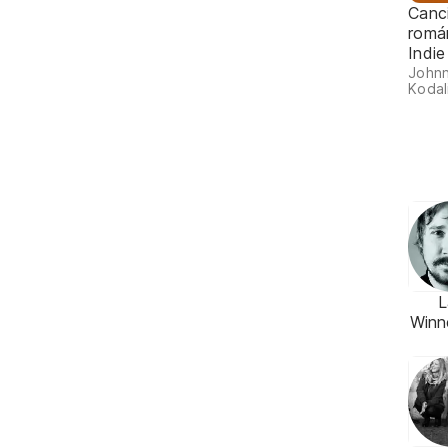
Canc
romá
Indie
Johnn
Kodal
L
Winn