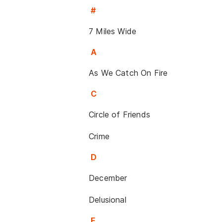
#
7 Miles Wide
A
As We Catch On Fire
C
Circle of Friends
Crime
D
December
Delusional
F