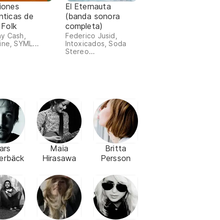
iones
El Eternauta
nticas de
(banda sonora
 Folk
completa)
y Cash,
Federico Jusid,
ine, SYML...
Intoxicados, Soda
Stereo...
ars
Maia
Britta
erbäck
Hirasawa
Persson