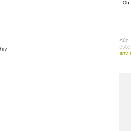
Oh 
Aún 
este
day
envi