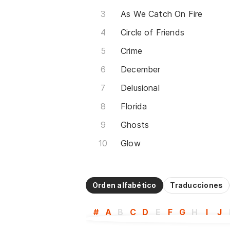
As We Catch On Fire
Circle of Friends
Crime
December
Delusional
Florida
Ghosts
Glow
Orden alfabético
Traducciones
#
A
B
C
D
E
F
G
H
I
J