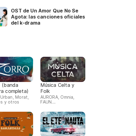
OST de Un Amor Que No Se
Agota: las canciones oficiales
del k-drama
o (banda
Música Celta y
ra completa)
Folk
 Urban, Morat,
AURORA, Omnia,
s y otros
FAUN...