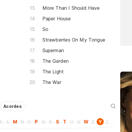
More Than I Should Have
Paper House
So
Strawberries On My Tongue
Superman
The Garden
The Light
The War
Acordes
K
L
M
N
O
P
Q
R
S
T
U
V
W
X
Y
Z