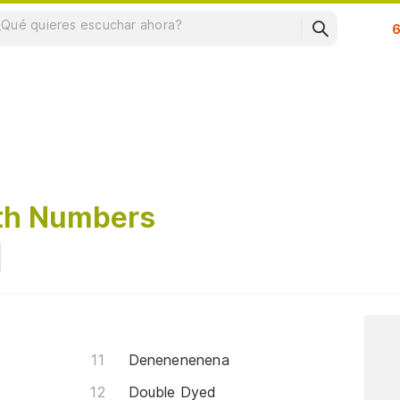
Su
th Numbers
Denenenenena
Double Dyed