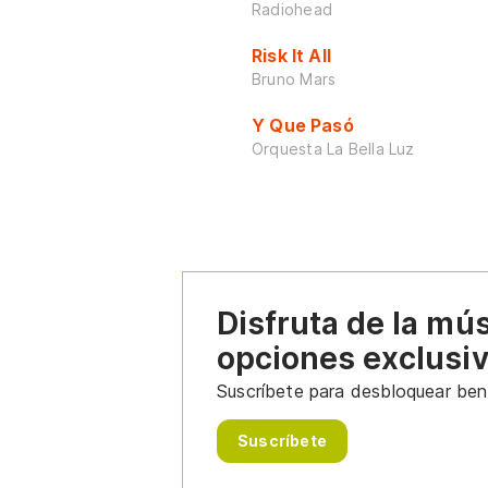
Radiohead
Risk It All
Bruno Mars
Y Que Pasó
Orquesta La Bella Luz
Disfruta de la mú
opciones exclusi
Suscríbete para desbloquear bene
Suscríbete