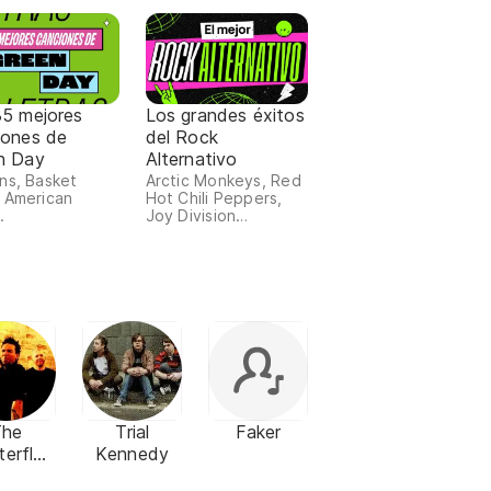
35 mejores
Los grandes éxitos
iones de
del Rock
n Day
Alternativo
ns, Basket
Arctic Monkeys, Red
 American
Hot Chili Peppers,
.
Joy Division…
The
Trial
Faker
terfly
Kennedy
fect