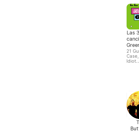
Las 
canc
Gree
21 Gu
Case,
Idiot..
But
Ef