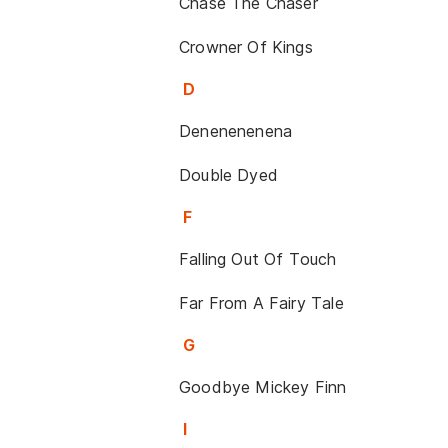
Chase The Chaser
Crowner Of Kings
D
Denenenenena
Double Dyed
F
Falling Out Of Touch
Far From A Fairy Tale
G
Goodbye Mickey Finn
I