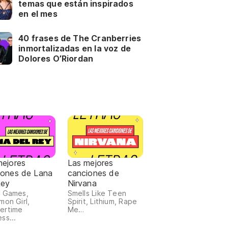
temas que están inspirados
en el mes
40 frases de The Cranberries
inmortalizadas en la voz de
Dolores O’Riordan
mejores
Las mejores
iones de Lana
canciones de
Rey
Nirvana
o Games,
Smells Like Teen
mon Girl,
Spirit, Lithium, Rape
ertime
Me…
ss...