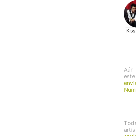
Kis
Aún 
este
envi
Num
Toda
arti