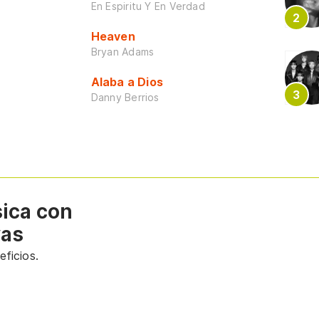
En Espiritu Y En Verdad
Heaven
Bryan Adams
Alaba a Dios
Danny Berrios
sica con
vas
ficios.