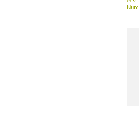
envi
Num