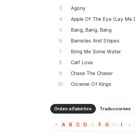
Agony
Apple Of The Eye (Lay Me
Bang, Bang, Bang
Barnicles And Stripes
Bring Me Some Water
Calf Love
Chase The Chaser
Crowner Of Kings
Orden alfabético
Traducciones
#
A
B
C
D
E
F
G
H
I
J