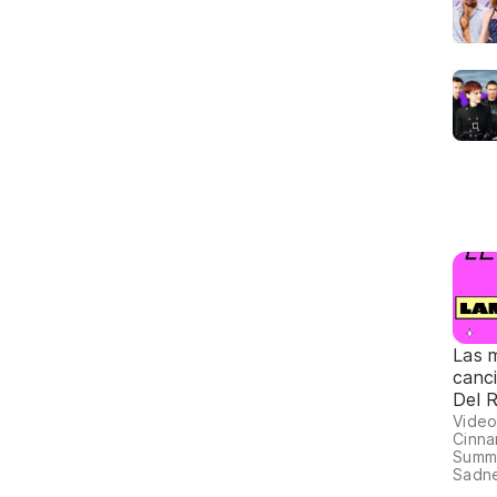
Las 
canc
Del 
Vide
Cinna
Summ
Sadne