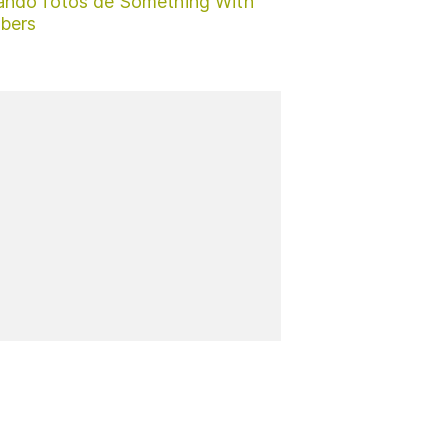
ando fotos de Something With
bers