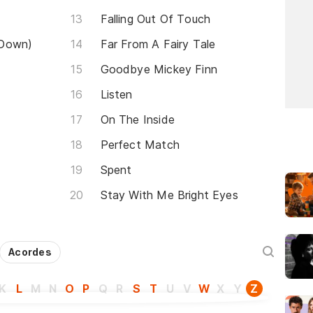
Falling Out Of Touch
 Down)
Far From A Fairy Tale
Goodbye Mickey Finn
Listen
On The Inside
Perfect Match
Spent
Stay With Me Bright Eyes
Acordes
K
L
M
N
O
P
Q
R
S
T
U
V
W
X
Y
Z