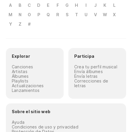
A
B
C
D
E
F
G
H
I
J
K
L
M
N
O
P
Q
R
S
T
U
V
W
X
Y
Z
#
Explorar
Participa
Canciones
Crea tu perfil musical
Artistas
Envía álbumes
Álbumes
Envía letras
Playlists
Correcciones de
Actualizaciones
letras
Lanzamientos
Sobre el sitio web
Ayuda
Condiciones de uso y privacidad
Protección de Datos