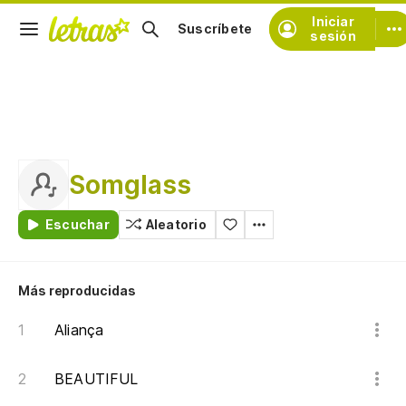
Iniciar
Suscríbete
sesión
Somglass
Escuchar
Aleatorio
Más reproducidas
Aliança
BEAUTIFUL