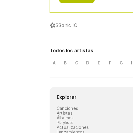
S
Sonic IQ
Todos los artistas
A
B
C
D
E
F
G
Explorar
Canciones
Artistas
Álbumes
Playlists
Actualizaciones
Lanzamientos