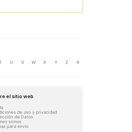
T
U
V
W
X
Y
Z
#
re el sitio web
da
iciones de uso y privacidad
ección de Datos
énes somos
as para envío