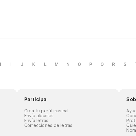
H
I
J
K
L
M
N
O
P
Q
R
S
Participa
Sob
Crea tu perfil musical
Ayu
Envía álbumes
Cond
Envía letras
Prot
Correcciones de letras
Qui
Norm