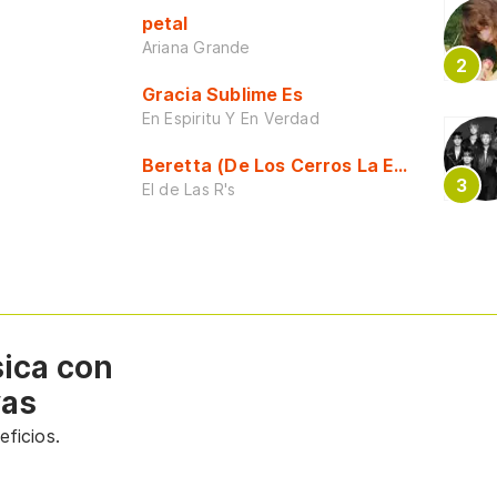
petal
Ariana Grande
Gracia Sublime Es
En Espiritu Y En Verdad
Beretta (De Los Cerros La Escuela)
El de Las R's
sica con
vas
ficios.