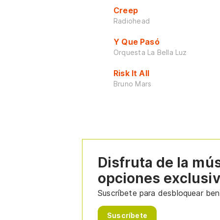
Creep
Radiohead
Y Que Pasó
Orquesta La Bella Luz
Risk It All
Bruno Mars
Disfruta de la mú
opciones exclusi
Suscríbete para desbloquear bene
Suscríbete