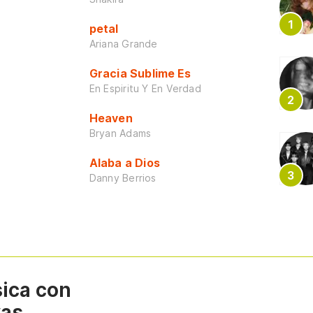
petal
Ariana Grande
Gracia Sublime Es
En Espiritu Y En Verdad
Heaven
Bryan Adams
Alaba a Dios
Danny Berrios
sica con
vas