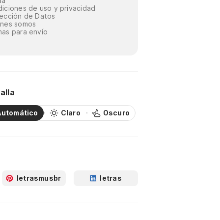
da
iciones de uso y privacidad
ección de Datos
énes somos
as para envío
alla
Automático
Claro
Oscuro
letrasmusbr
letras