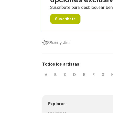
Suscríbete para desbloquear bene
Suscríbete
S
Sonny Jim
Todos los artistas
A
B
C
D
E
F
G
Explorar