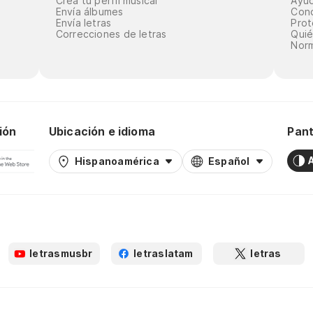
Crea tu perfil musical
Ayu
Envía álbumes
Cond
Envía letras
Prot
Correcciones de letras
Qui
Norm
ión
Ubicación e idioma
Pant
Hispanoamérica
Español
letrasmusbr
letraslatam
letras