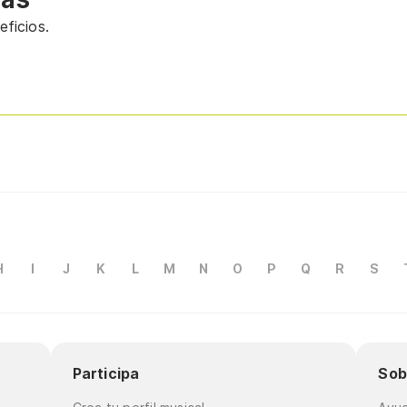
ficios.
H
I
J
K
L
M
N
O
P
Q
R
S
Participa
Sob