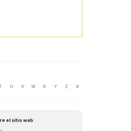
T
U
V
W
X
Y
Z
#
re el sitio web