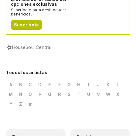
opciones exclusivas
Suscríbete para desbloquear
beneficios.
Suscríbete
House
Soul Central
Todos los artistas
A
B
C
D
E
F
G
H
I
J
K
L
M
N
O
P
Q
R
S
T
U
V
W
X
Y
Z
#