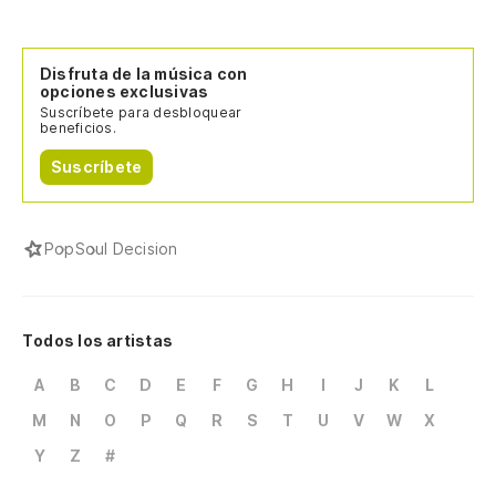
Disfruta de la música con
opciones exclusivas
Suscríbete para desbloquear
beneficios.
Suscríbete
Pop
Soul Decision
Todos los artistas
A
B
C
D
E
F
G
H
I
J
K
L
M
N
O
P
Q
R
S
T
U
V
W
X
Y
Z
#