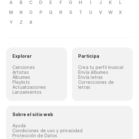
A
B
C
D
E
F
G
H
I
J
K
L
M
N
O
P
Q
R
S
T
U
V
W
X
Y
Z
#
Explorar
Participa
Canciones
Crea tu perfil musical
Artistas
Envía álbumes
Álbumes
Envía letras
Playlists
Correcciones de
Actualizaciones
letras
Lanzamientos
Sobre el sitio web
Ayuda
Condiciones de uso y privacidad
Protección de Datos