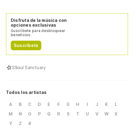
Disfruta de la música con
opciones exclusivas
Suscríbete para desbloquear
beneficios.
Suscríbete
S
Soul Sanctuary
Todos los artistas
A
B
C
D
E
F
G
H
I
J
K
L
M
N
O
P
Q
R
S
T
U
V
W
X
Y
Z
#