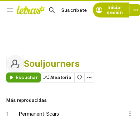
Iniciar
Suscríbete
sesión
Souljourners
Escuchar
Aleatorio
Más reproducidas
Permanent Scars