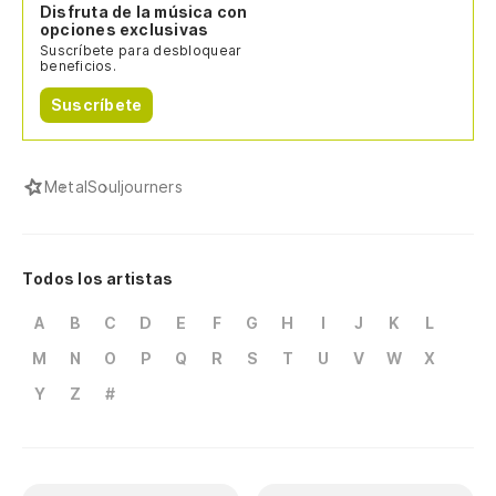
Disfruta de la música con
opciones exclusivas
Suscríbete para desbloquear
beneficios.
Suscríbete
Metal
Souljourners
Todos los artistas
A
B
C
D
E
F
G
H
I
J
K
L
M
N
O
P
Q
R
S
T
U
V
W
X
Y
Z
#