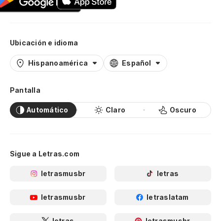
Ubicación e idioma
Hispanoamérica
Español
Pantalla
Automático
Claro
Oscuro
Sigue a Letras.com
letrasmusbr
letras
letrasmusbr
letraslatam
letras
letrasmusbr