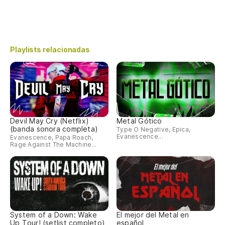
Playlists relacionadas
Devil May Cry (Netflix)
Metal Gótico
(banda sonora completa)
Type O Negative, Epica,
Evanescence...
Evanescence, Papa Roach,
Rage Against The Machine...
System of a Down: Wake
El mejor del Metal en
Up Tour! (setlist completo)
español