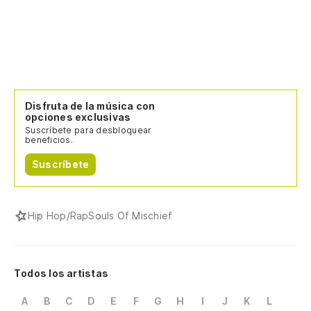
Disfruta de la música con
opciones exclusivas
Suscríbete para desbloquear
beneficios.
Suscríbete
Hip Hop/Rap
Souls Of Mischief
Todos los artistas
A
B
C
D
E
F
G
H
I
J
K
L