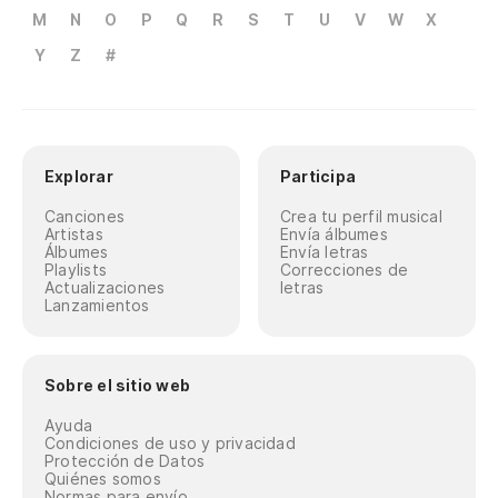
M
N
O
P
Q
R
S
T
U
V
W
X
Y
Z
#
Explorar
Participa
Canciones
Crea tu perfil musical
Artistas
Envía álbumes
Álbumes
Envía letras
Playlists
Correcciones de
Actualizaciones
letras
Lanzamientos
Sobre el sitio web
Ayuda
Condiciones de uso y privacidad
Protección de Datos
Quiénes somos
Normas para envío