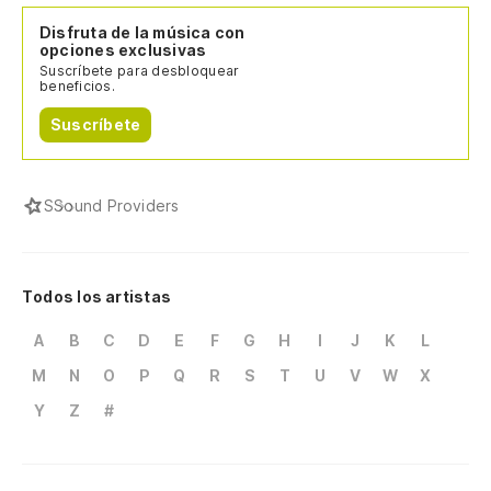
Disfruta de la música con
opciones exclusivas
Suscríbete para desbloquear
beneficios.
Suscríbete
S
Sound Providers
Todos los artistas
A
B
C
D
E
F
G
H
I
J
K
L
M
N
O
P
Q
R
S
T
U
V
W
X
Y
Z
#