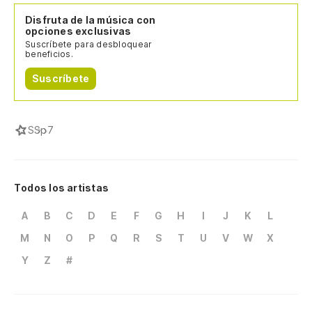
Disfruta de la música con
opciones exclusivas
Suscríbete para desbloquear
beneficios.
Suscríbete
S
Sp7
Todos los artistas
A
B
C
D
E
F
G
H
I
J
K
L
M
N
O
P
Q
R
S
T
U
V
W
X
Y
Z
#