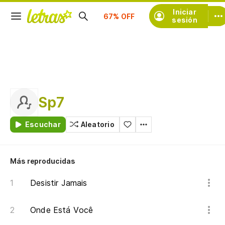
Suscríbete
Iniciar
sesión
Sp7
Escuchar
Aleatorio
Más reproducidas
Desistir Jamais
Onde Está Você