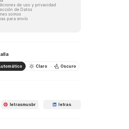
da
iciones de uso y privacidad
ección de Datos
énes somos
as para envío
alla
Automático
Claro
Oscuro
letrasmusbr
letras