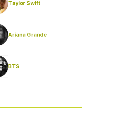
Taylor Swift
Ariana Grande
BTS