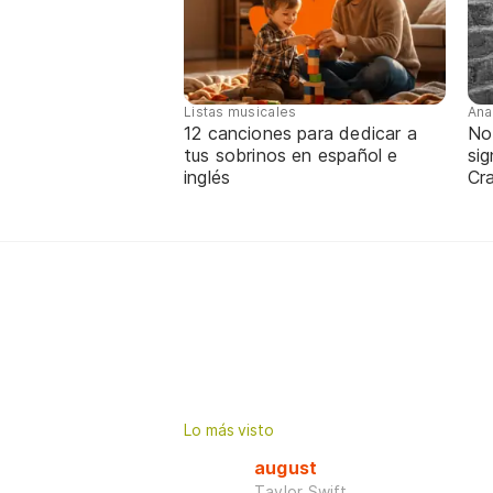
Listas musicales
Ana
12 canciones para dedicar a
No
tus sobrinos en español e
sig
inglés
Cra
Lo más visto
august
Taylor Swift