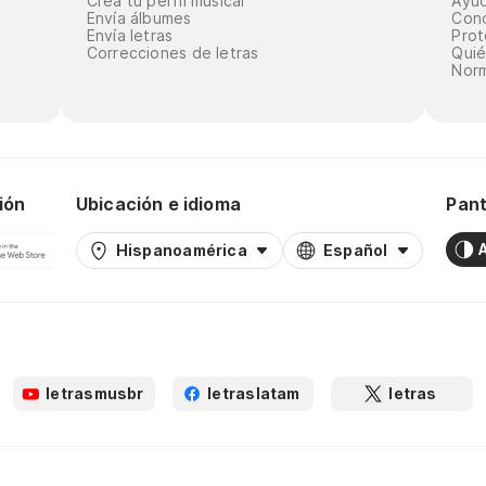
Crea tu perfil musical
Ayu
Envía álbumes
Cond
Envía letras
Prot
Correcciones de letras
Qui
Norm
ión
Ubicación e idioma
Pant
Hispanoamérica
Español
letrasmusbr
letraslatam
letras