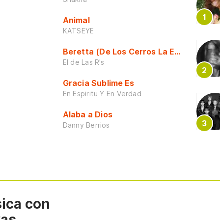
Animal
KATSEYE
Beretta (De Los Cerros La Escuela)
El de Las R's
Gracia Sublime Es
En Espiritu Y En Verdad
Alaba a Dios
Danny Berrios
sica con
vas