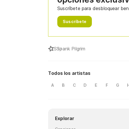
Suscríbete para desbloquear bene
Suscríbete
S
Spank Pilgrim
Todos los artistas
A
B
C
D
E
F
G
Explorar