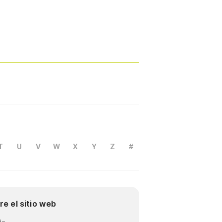
T
U
V
W
X
Y
Z
#
re el sitio web