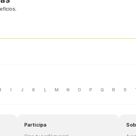
ficios.
H
I
J
K
L
M
N
O
P
Q
R
S
Participa
Sob