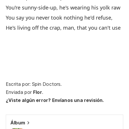
You're sunny-side-up, he's wearing his yolk raw
You say you never took nothing he'd refuse,
Sí
He's living off the crap, man, that you can't use
Sí
Er
Yo
Él
Escrita por: Spin Doctors.
He
Enviada por
Flor
.
¿Viste algún error? Envíanos una revisión.
A 
Álbum
Es