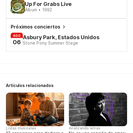
Up For Grabs Live
Yo
Álbum • 1992
La
Próximos conciertos
pu
AGO
Asbury Park, Estados Unidos
Gr
06
Stone Pony Summer Stage
Ta
So
Qu
Artículos relacionados
Wh
Vi
Yo
Listas musicales
Analizando letras