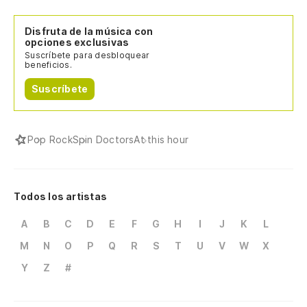
Disfruta de la música con
opciones exclusivas
Suscríbete para desbloquear
beneficios.
Suscríbete
Pop Rock
Spin Doctors
At this hour
Todos los artistas
A
B
C
D
E
F
G
H
I
J
K
L
M
N
O
P
Q
R
S
T
U
V
W
X
Y
Z
#