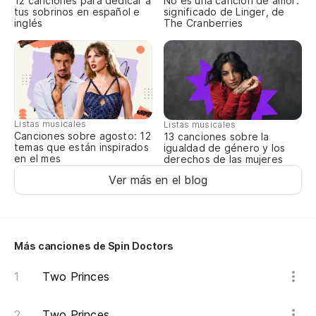
12 canciones para dedicar a
No es una canción de amor:
Tú
tus sobrinos en español e
significado de Linger, de
inglés
The Cranberries
Yo
Di
re
Yo
Listas musicales
Listas musicales
Canciones sobre agosto: 12
13 canciones sobre la
Él
temas que están inspirados
igualdad de género y los
en el mes
derechos de las mujeres
us
Ver más en el blog
He
Más canciones de Spin Doctors
Two Princes
Two Princes