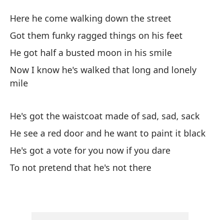
A 
Here he come walking down the street
At
Got them funky ragged things on his feet
He got half a busted moon in his smile
Aq
Now I know he's walked that long and lonely
He
mile
Co
He's got the waistcoat made of sad, sad, sack
Go
He see a red door and he want to paint it black
Ti
He's got a vote for you now if you dare
He
To not pretend that he's not there
Ah
mi
No